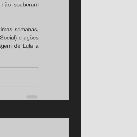
 não souberam 
imas semanas, 
ocial) e ações 
agem de Lula à 
Ver tudo