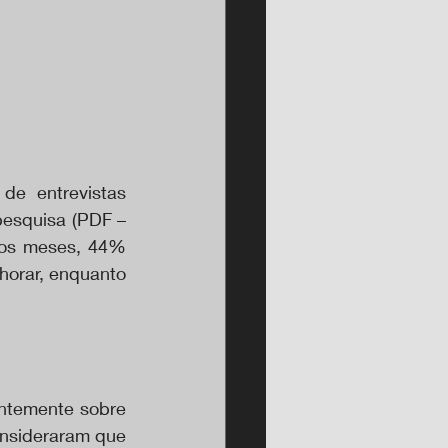
e entrevistas 
pesquisa (PDF – 
os meses, 44% 
orar, enquanto 
ntemente sobre 
nsideraram que 