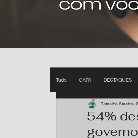
com voc
Tudo
CAPA
DESTAQUES
Reinaldo Stachiw
2
Ipiranga do Norte MT
Itan
54% de
governo 