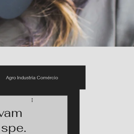
Agro Industria Comércio
ovam
espe.