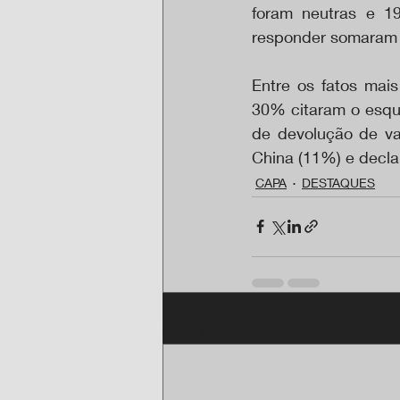
foram neutras e 1
responder somaram
Entre os fatos mai
30% citaram o esque
de devolução de va
China (11%) e decla
CAPA
DESTAQUES
Posts recentes