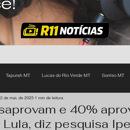
ê!
Tapurah MT
Lucas do Rio Verde MT
Sorriso MT
2 de mai. de 2025
1 min de leitura
hangá MT
saprovam e 40% apr
Lula, diz pesquisa Ip