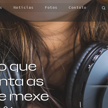
s
Notícias
Fotos
Contato
o que
ta as
 e mexe