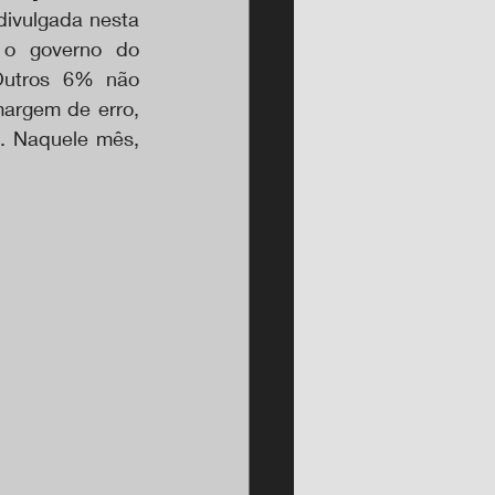
divulgada nesta 
 o governo do 
Outros 6% não 
argem de erro, 
. Naquele mês, 