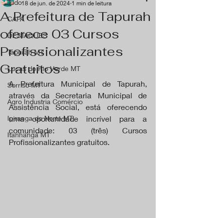
Tudo
18 de jun. de 2024
1 min de leitura
A Prefeitura de Tapurah
CAPA
oferece 03 Cursos
DESTAQUES
Profissionalizantes
Tapurah MT
Gratuitos
Lucas do Rio Verde MT
A Prefeitura Municipal de Tapurah, 
Sorriso MT
através da Secretaria Municipal de 
Agro Industria Comércio
Assistência Social, está oferecendo 
Ipiranga do Norte MT
uma oportunidade incrível para a 
comunidade: 03 (três) Cursos 
Itanhangá MT
Profissionalizantes gratuitos. 