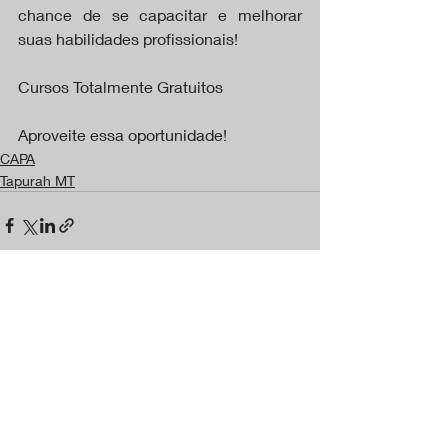
chance de se capacitar e melhorar 
suas habilidades profissionais!
Cursos Totalmente Gratuitos
Aproveite essa oportunidade!
CAPA
Tapurah MT
Posts recentes
Ver tudo