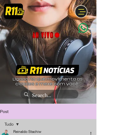
Ligado no que movimenta as
cidades e mexe com você!
Post
Tudo
Reinaldo Stachiw