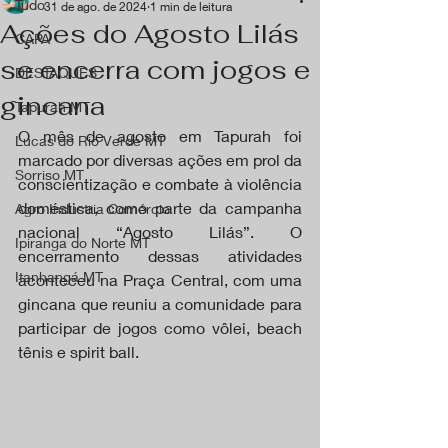
Tudo
31 de ago. de 2024
1 min de leitura
Ações do Agosto Lilás
CAPA
se encerra com jogos e
DESTAQUES
gincana
Tapurah MT
O mês de agosto em Tapurah foi 
Lucas do Rio Verde MT
marcado por diversas ações em prol da 
Sorriso MT
conscientização e combate à violência 
doméstica, como parte da campanha 
Agro Industria Comércio
nacional “Agosto Lilás”. O 
Ipiranga do Norte MT
encerramento dessas atividades 
Itanhangá MT
aconteceu na Praça Central, com uma 
gincana que reuniu a comunidade para 
participar de jogos como vôlei, beach 
tênis e spirit ball.