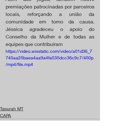
premiações patrocinadas por parceiros 
locais, reforçando a união da 
comunidade em torno da causa. 
Jéssica agradeceu o apoio do 
Conselho da Mulher e de todas as 
equipes que contribuíram
https://video.wixstatic.com/video/a01d36_7
748aa28baea4aa9a4fa838dcc36c9c7/480p
/mp4/file.mp4
Tapurah MT
CAPA