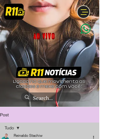
Ligado no que movimenta as
cidades e mexe com você!
Post
Tudo
Reinaldo Stachiw