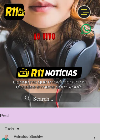
Ligado no que movimenta as
cidades e mexe com você!
Post
Tudo
Reinaldo Stachiw