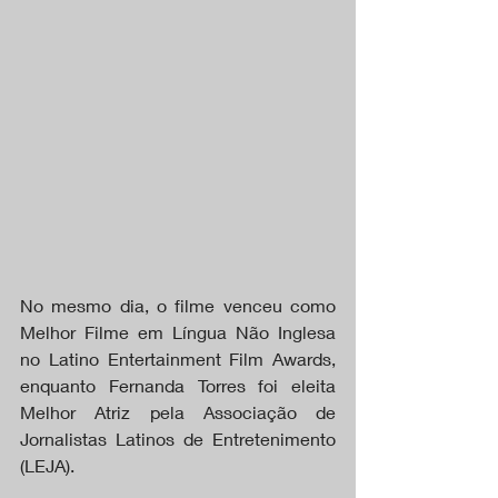
No mesmo dia, o filme venceu como 
Melhor Filme em Língua Não Inglesa 
no Latino Entertainment Film Awards, 
enquanto Fernanda Torres foi eleita 
Melhor Atriz pela Associação de 
Jornalistas Latinos de Entretenimento 
(LEJA).