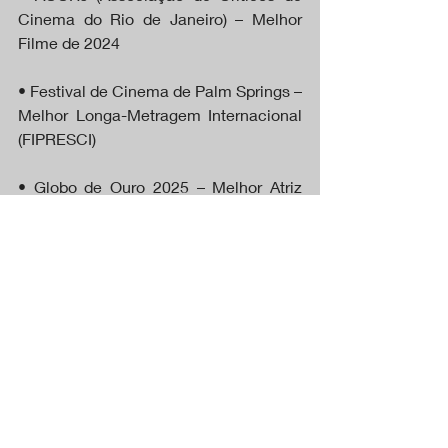
Cinema do Rio de Janeiro) – Melhor 
Filme de 2024
• Festival de Cinema de Palm Springs – 
Melhor Longa-Metragem Internacional 
(FIPRESCI)
• Globo de Ouro 2025 – Melhor Atriz 
em Filme de Drama (Fernanda Torres)
• National Board of Review (NBR 
Awards) – Top Cinco Filmes 
Internacionais
• Miami Film Festival – Prêmio do 
Público
• Critics’ Choice Association – 