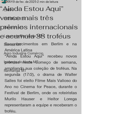
Tudo
19 de fev. de 2025
2 min de leitura
“Ainda Estou Aqui”
CAPA
vence mais três
DESTAQUES
prêmios internacionais
Tapurah MT
e acumula 38 troféus
Lucas do Rio Verde MT
Reconhecimentos em Berlim e na 
Sorriso MT
América Latina
Agro Industria Comércio
“Ainda Estou Aqui” recebeu novos 
Ipiranga do Norte MT
prêmios neste começo de semana, 
ampliando sua coleção de troféus. Na 
Itanhangá MT
segunda (17/2), o drama de Walter 
Salles foi eleito Filme Mais Valioso do 
Ano no Cinema for Peace, durante o 
Festival de Berlim, onde os roteiristas 
Murilo Hauser e Heitor Lorega 
representaram a equipe e receberam o 
troféu.