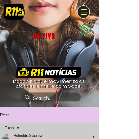
Ligado no que movimenta as
cidades e mexe com você!
Post
Tudo
Reinaldo Stachiw