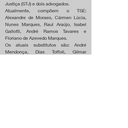
Justiça (STJ) e dois advogados.
Atualmente, compõem o TSE: 
Alexandre de Moraes, Cármen Lúcia, 
Nunes Marques, Raul Araújo, Isabel 
Gallotti, André Ramos Tavares e 
Floriano de Azevedo Marques.
Os atuais substitutos são: André 
Mendonça, Dias Toffoli, Gilmar 
Mendes, Antonio Carlos Ferreira, 
Ricardo Villas Bôas Cueva, Edilene 
Lôbo e Vera Lúcia Araújo.
DESTAQUES
Posts recentes
Ver tudo