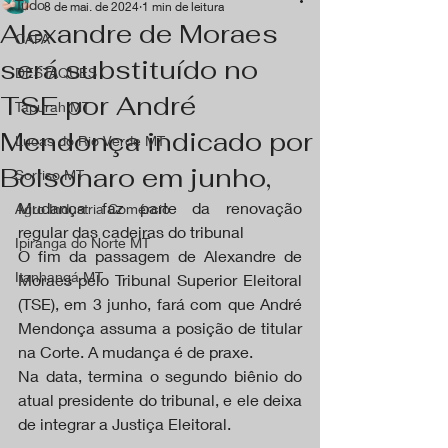
Tudo
8 de mai. de 2024
1 min de leitura
Alexandre de Moraes
CAPA
será substituído no
DESTAQUES
TSE por André
Tapurah MT
Mendonça indicado por
Lucas do Rio Verde MT
Bolsonaro em junho,
Sorriso MT
Mudança faz parte da renovação 
Agro Industria Comércio
regular das cadeiras do tribunal
Ipiranga do Norte MT
O fim da passagem de Alexandre de 
Itanhangá MT
Moraes pelo Tribunal Superior Eleitoral 
(TSE), em 3 junho, fará com que André 
Mendonça assuma a posição de titular 
na Corte. A mudança é de praxe.
Na data, termina o segundo biênio do 
atual presidente do tribunal, e ele deixa 
de integrar a Justiça Eleitoral. 