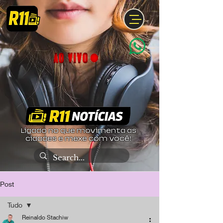
Ligado no que movimenta as
cidades e mexe com você!
Post
Tudo
Reinaldo Stachiw