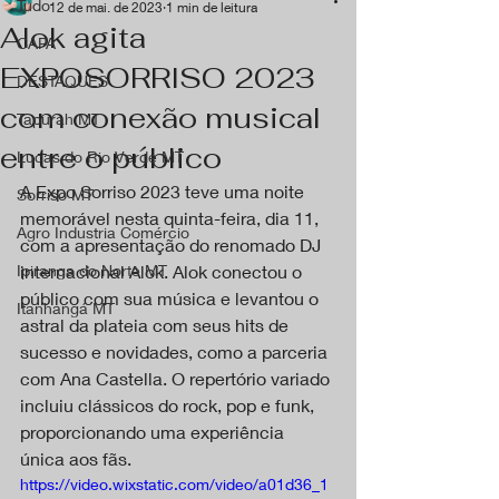
Tudo
12 de mai. de 2023
1 min de leitura
Alok agita
CAPA
EXPOSORRISO 2023
DESTAQUES
com conexão musical
Tapurah MT
entre o público
Lucas do Rio Verde MT
A Expo Sorriso 2023 teve uma noite 
Sorriso MT
memorável nesta quinta-feira, dia 11, 
Agro Industria Comércio
com a apresentação do renomado DJ 
Ipiranga do Norte MT
internacional Alok. Alok conectou o 
público com sua música e levantou o 
Itanhangá MT
astral da plateia com seus hits de 
sucesso e novidades, como a parceria 
com Ana Castella. O repertório variado 
incluiu clássicos do rock, pop e funk, 
proporcionando uma experiência 
única aos fãs.
https://video.wixstatic.com/video/a01d36_1