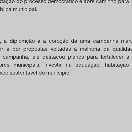
idação do processo democrático e abre caminho para 
blica municipal.
h
n, a diplomção é a coroção de uma campanha marca
ar e por propostas voltadas à melhoria da qualida
 campanha, ele destacou planos para fortalecer a s
dores municipais, investir na educação, habitação
co sustentável do município.