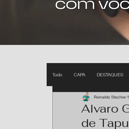
com voc
Tudo
CAPA
DESTAQUES
Reinaldo Stachiw
1
Ipiranga do Norte MT
Itan
Alvaro 
de Tapur