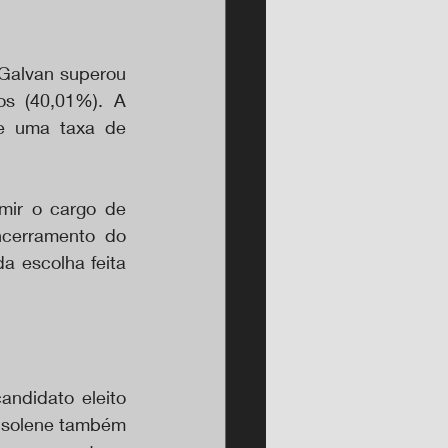
Galvan superou 
os (40,01%). A 
e uma taxa de 
mir o cargo de 
ncerramento do 
a escolha feita 
ndidato eleito 
 solene também 