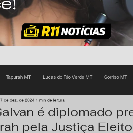
ê!
Tapurah MT
Lucas do Rio Verde MT
Sorriso MT
7 de dez. de 2024
1 min de leitura
hangá MT
Galvan é diplomado pre
ah pela Justiça Eleito