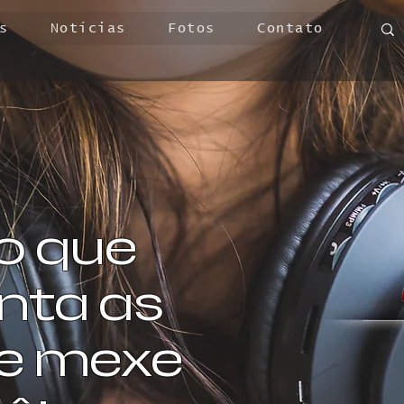
s
Notícias
Fotos
Contato
o que
ta as
 e mexe