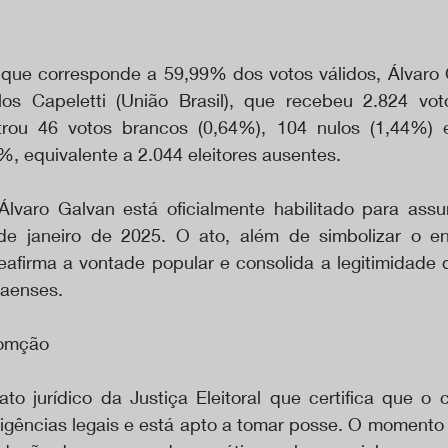
que corresponde a 59,99% dos votos válidos, Álvaro 
los Capeletti (União Brasil), que recebeu 2.824 vot
strou 46 votos brancos (0,64%), 104 nulos (1,44%) 
, equivalente a 2.044 eleitores ausentes.
lvaro Galvan está oficialmente habilitado para assu
 de janeiro de 2025. O ato, além de simbolizar o e
reafirma a vontade popular e consolida a legitimidade d
raenses.
lomção
o jurídico da Justiça Eleitoral que certifica que o ca
igências legais e está apto a tomar posse. O momento