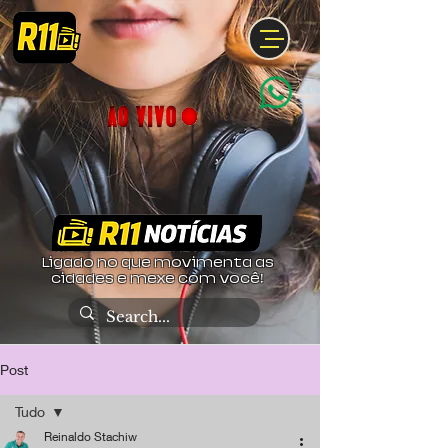
Ligado no que movimenta as
cidades e mexe com você!
Post
Tudo
Reinaldo Stachiw