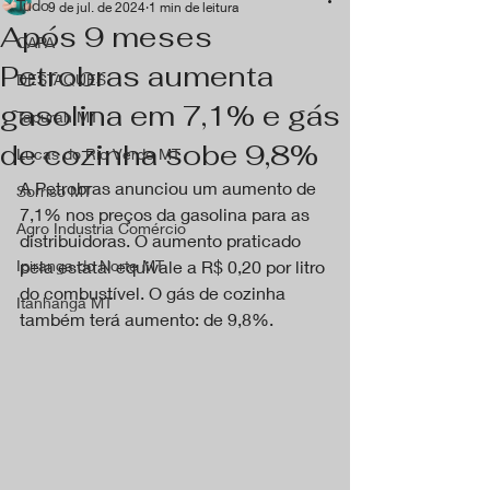
Tudo
9 de jul. de 2024
1 min de leitura
Após 9 meses
CAPA
Petrobras aumenta
DESTAQUES
gasolina em 7,1% e gás
Tapurah MT
de cozinha sobe 9,8%
Lucas do Rio Verde MT
A Petrobras anunciou um aumento de 
Sorriso MT
7,1% nos preços da gasolina para as 
Agro Industria Comércio
distribuidoras. O aumento praticado 
Ipiranga do Norte MT
pela estatal equivale a R$ 0,20 por litro 
do combustível. O gás de cozinha 
Itanhangá MT
também terá aumento: de 9,8%.