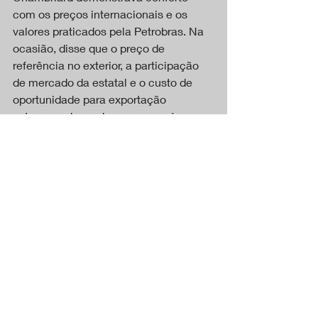
com os preços internacionais e os 
valores praticados pela Petrobras. Na 
ocasião, disse que o preço de 
referência no exterior, a participação 
de mercado da estatal e o custo de 
oportunidade para exportação 
estavam adequados e que, na época, 
não haveria mudança nos preços da 
companhia.
DESTAQUES
Posts recentes
Ver tudo