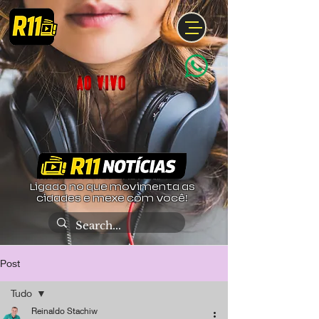
Ligado no que movimenta as
cidades e mexe com você!
Post
Tudo
Reinaldo Stachiw