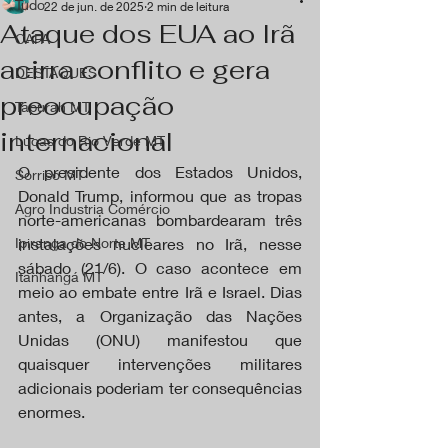
Tudo
22 de jun. de 2025
2 min de leitura
Ataque dos EUA ao Irã
CAPA
acirra conflito e gera
DESTAQUES
preocupação
Tapurah MT
internacional
Lucas do Rio Verde MT
O presidente dos Estados Unidos, 
Sorriso MT
Donald Trump, informou que as tropas 
Agro Industria Comércio
norte-americanas bombardearam três 
Ipiranga do Norte MT
instalações nucleares no Irã, nesse 
sábado (21/6). O caso acontece em 
Itanhangá MT
meio ao embate entre Irã e Israel. Dias 
antes, a Organização das Nações 
Unidas (ONU) manifestou que 
quaisquer intervenções militares 
adicionais poderiam ter consequências 
enormes.