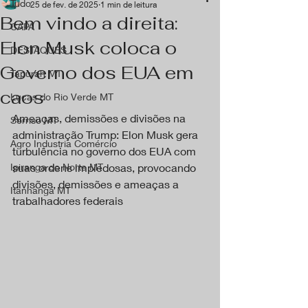
Tudo
25 de fev. de 2025
1 min de leitura
Bem vindo a direita:
CAPA
Elon Musk coloca o
DESTAQUES
Governo dos EUA em
Tapurah MT
caos
Lucas do Rio Verde MT
Ameaças, demissões e divisões na 
Sorriso MT
administração Trump: Elon Musk gera 
Agro Industria Comércio
turbulência no governo dos EUA com 
Ipiranga do Norte MT
suas ordens impiedosas, provocando 
divisões, demissões e ameaças a 
Itanhangá MT
trabalhadores federais