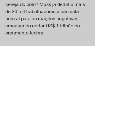
cereja do bolo? Musk já demitiu mais 
de 20 mil trabalhadores e não está 
nem aí para as reações negativas, 
ameaçando cortar US$ 1 trilhão do 
orçamento federal.
Leonardo Demeris
CAPA
DESTAQUES
Posts recentes
Ver tudo