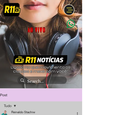
Ligado no que movimenta as
cidades e mexe com você!
Post
Tudo
Reinaldo Stachiw