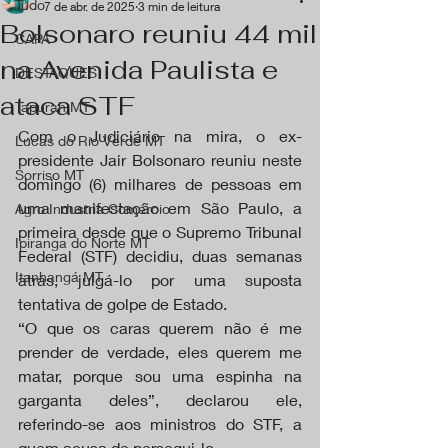
Tudo
7 de abr. de 2025
3 min de leitura
Bolsonaro reuniu 44 mil
CAPA
na Avenida Paulista e
DESTAQUES
ataca STF
Tapurah MT
Com o Judiciário na mira, o ex-
Lucas do Rio Verde MT
presidente Jair Bolsonaro reuniu neste 
Sorriso MT
domingo (6) milhares de pessoas em 
uma manifestação em São Paulo, a 
Agro Industria Comércio
primeira desde que o Supremo Tribunal 
Ipiranga do Norte MT
Federal (STF) decidiu, duas semanas 
Itanhangá MT
atrás, julgá-lo por uma suposta 
tentativa de golpe de Estado.
“O que os caras querem não é me 
prender de verdade, eles querem me 
matar, porque sou uma espinha na 
garganta deles”, declarou ele, 
referindo-se aos ministros do STF, a 
quem acusa de persegui-lo.