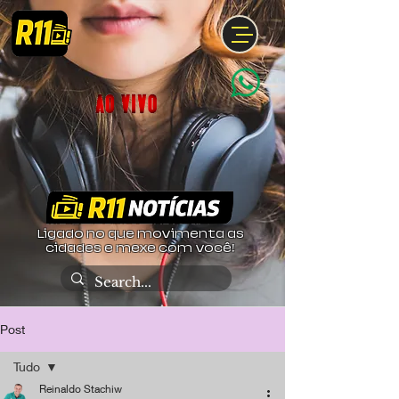
Ligado no que movimenta as
cidades e mexe com você!
Post
Tudo
Reinaldo Stachiw