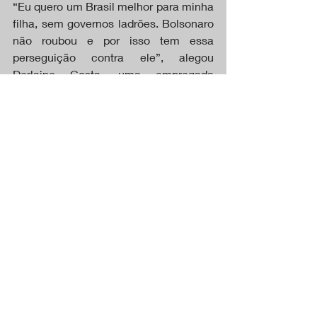
“Eu quero um Brasil melhor para minha 
filha, sem governos ladrões. Bolsonaro 
não roubou e por isso tem essa 
perseguição contra ele”, alegou 
Derlaine Costa, uma empregada 
doméstica de 43 anos.
A manifestação exigia do Congresso a 
aprovação de uma anistia para os 
condenados pela invasão às 
instalações do poder público em 2023, 
poucos dias após a posse de Lula. 
Bolsonaro estava nos Estados Unidos 
naquele momento.
Mais de 500 pessoas foram 
condenadas por esses fatos, a maioria 
por crimes graves como a abolição 
violenta do estado democrático de 