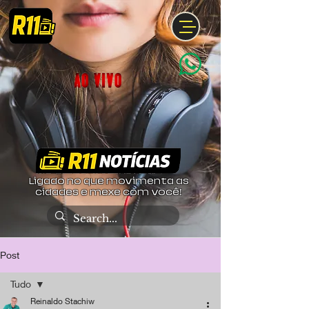
Ligado no que movimenta as
cidades e mexe com você!
Post
Tudo
Reinaldo Stachiw