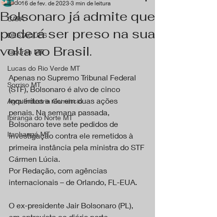
Tudo
16 de fev. de 2023
3 min de leitura
Bolsonaro já admite que
CAPA
poderá ser preso na sua
DESTAQUES
volta ao Brasil.
Tapurah MT
Lucas do Rio Verde MT
Apenas no Supremo Tribunal Federal 
Sorriso MT
(STF), Bolsonaro é alvo de cinco 
inquéritos e réu em duas ações 
Agro Industria Comércio
penais. Na semana passada, 
Ipiranga do Norte MT
Bolsonaro teve sete pedidos de 
Itanhangá MT
investigação contra ele remetidos à 
primeira instância pela ministra do STF 
Cármen Lúcia.
Por Redação, com agências 
internacionais – de Orlando, FL-EUA.
O ex-presidente Jair Bolsonaro (PL), 
em entrevista ao diário norte-