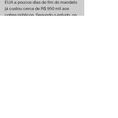
EUA a poucos dias do fim do mandato 
já custou cerca de R$ 950 mil aos 
cofres públicos. Segundo o estudo, os 
dados do Ministério das Relações 
Exteriores e do Portal da Transparência 
apontam que o erário desembolsou R$ 
667,5 mil em “diárias, hospedagens, 
aluguel de veículos e intérpretes, entre 
outras despesas, de quando Bolsonaro 
ainda era presidente. Ou seja, do dia 
28 de dezembro, quando os primeiros 
servidores foram em missão 
precursora até os EUA, até 31 de 
dezembro”.
O Tesouro também pagou outros R$ 
271 mil em diárias para os assessores 
a que ele tem direito como ex-
presidente. Segundo a legislação 