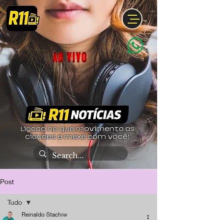
Ligado no que movimenta as
cidades e mexe com você!
Post
Tudo
Reinaldo Stachiw