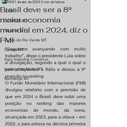
Tudo
21 de abr. de 2024
2 min de leitura
Brasil deve ser a 8ª
CAPA
maior economia
DESTAQUES
mundial em 2024, diz o
Tapurah MT
FMI
Lucas do Rio Verde MT
“Seguimos avançando com muito 
Sorriso MT
trabalho”, disse o presidente Lula sobre 
Agro Industria Comércio
a divulgação, segundo a qual o qual o 
Ipiranga do Norte MT
país ultrapassou a Itália e deixou a 9ª 
posição no ranking
Itanhangá MT
O Fundo Monetário Internacional (FMI) 
divulgou relatório com a previsão de 
que em 2024 o Brasil deve subir uma 
posição no ranking das maiores 
economias do mundo, da nona, 
alcançada em 2023, para a oitava – em 
2022, o país estava na décima primeira 