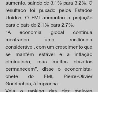
aumento, saindo de 3,1% para 3,2%. O 
resultado foi puxado pelos Estados 
Unidos. O FMI aumentou a projeção 
para o país de 2,1% para 2,7%.
“A economia global continua 
mostrando uma resiliência 
considerável, com um crescimento que 
se mantém estável e a inflação 
diminuindo, mas muitos desafios 
permanecem”, disse o economista-
chefe do FMI, Pierre-Olivier 
Gourinchas, à imprensa.
Veja o ranking das dez maiores 
economias do mundo em 2024 
segundo as projeções do FMI:
Estados Unidos – US$ 28,781 trilhões
China – US$ 18,533 trilhões
Alemanha – US$ 4,591 trilhões
Japão – US$ 4,110 trilhões