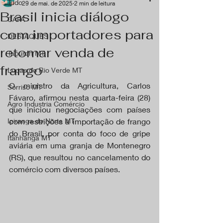
Tudo
29 de mai. de 2025
2 min de leitura
Brasil inicia diálogo
CAPA
com importadores para
DESTAQUES
retomar venda de
Tapurah MT
frango
Lucas do Rio Verde MT
O ministro da Agricultura, Carlos 
Sorriso MT
Fávaro, afirmou nesta quarta-feira (28) 
Agro Industria Comércio
que iniciou negociações com países 
Ipiranga do Norte MT
com restrições à importação de frango 
do Brasil, por conta do foco de gripe 
Itanhangá MT
aviária em uma granja de Montenegro 
(RS), que resultou no cancelamento do 
comércio com diversos países.