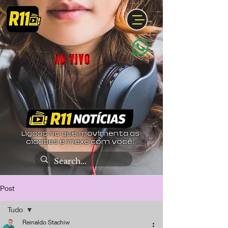
Ligado no que movimenta as
cidades e mexe com você!
Post
Tudo
Reinaldo Stachiw