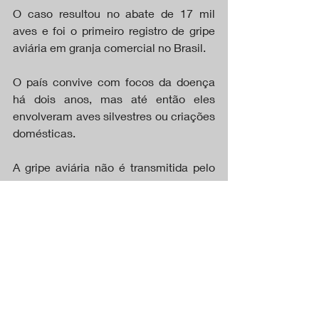
O caso resultou no abate de 17 mil 
aves e foi o primeiro registro de gripe 
aviária em granja comercial no Brasil.
O país convive com focos da doença 
há dois anos, mas até então eles 
envolveram aves silvestres ou criações 
domésticas.
A gripe aviária não é transmitida pelo 
consumo de carne de aves e ovos, 
segundo o Ministério da Agricultura. O 
Brasil nunca teve um caso de gripe 
aviária em humanos.
“O fato concreto é que a gente tem que 
investigar todos os casos, dar 
transparência ao menor sintoma de um 