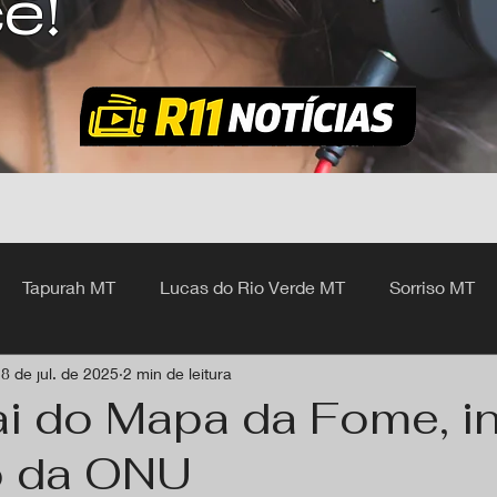
ê!
Tapurah MT
Lucas do Rio Verde MT
Sorriso MT
8 de jul. de 2025
2 min de leitura
hangá MT
ai do Mapa da Fome, i
io da ONU