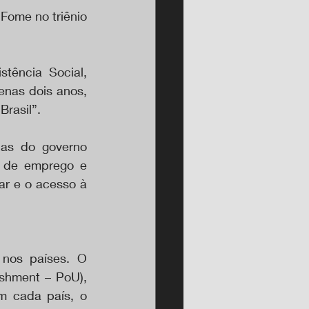
ome no triênio 
tência Social, 
nas dois anos, 
rasil”.  
as do governo 
o de emprego e 
ar e o acesso à 
nos países. O 
shment – PoU), 
m cada país, o 