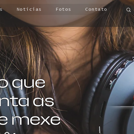
s
Notícias
Fotos
Contato
o que
ta as
 e mexe