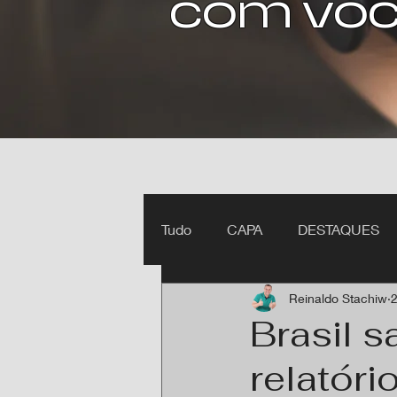
com voc
Tudo
CAPA
DESTAQUES
Reinaldo Stachiw
2
Ipiranga do Norte MT
Itan
Brasil s
relatór