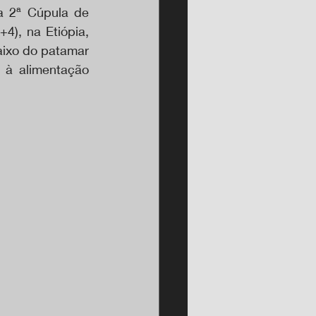
a 2ª Cúpula de 
), na Etiópia, 
ixo do patamar 
à alimentação 