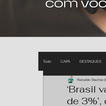
com voc
Tudo
CAPA
DESTAQUES
Reinaldo Stachiw
2
Ipiranga do Norte MT
Itan
‘Brasil 
de 3%’, 