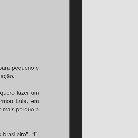
para pequeno e 
lação.
quero fazer um 
irmou Lula, em 
r mais porque a 
rasileiro”. “E, 