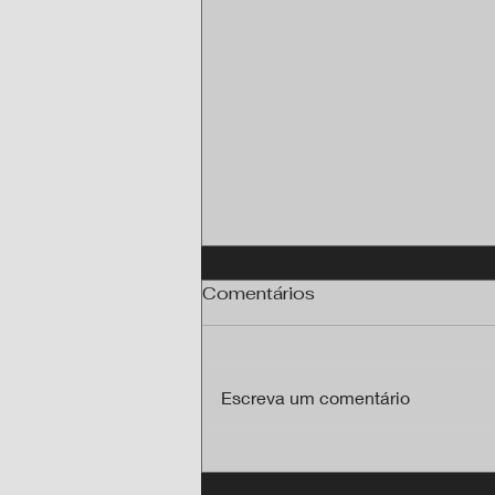
Comentários
Escreva um comentário
Programa Brasil Antenado
chega a 23 cidades de