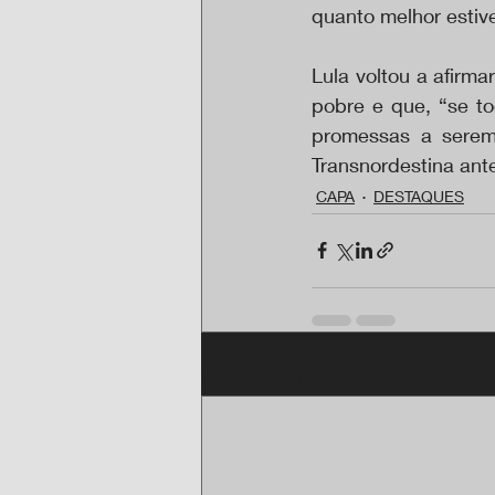
quanto melhor estiv
Lula voltou a afirm
pobre e que, “se to
promessas a serem 
Transnordestina ant
CAPA
DESTAQUES
Posts recentes