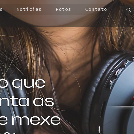
s
Notícias
Fotos
Contato
o que
ta as
 e mexe