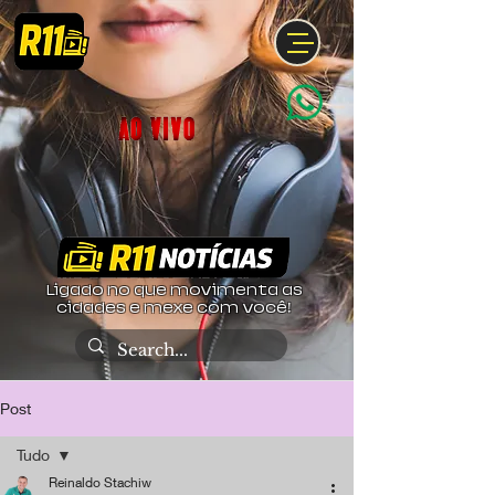
Ligado no que movimenta as
cidades e mexe com você!
Post
Tudo
Reinaldo Stachiw