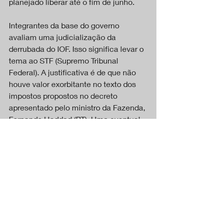
planejado liberar até o fim de junho.
Integrantes da base do governo 
avaliam uma judicialização da 
derrubada do IOF. Isso significa levar o 
tema ao STF (Supremo Tribunal 
Federal). A justificativa é de que não 
houve valor exorbitante no texto dos 
impostos propostos no decreto 
apresentado pelo ministro da Fazenda, 
Fernando Haddad (PT). Uma eventual 
vitória do Planalto no Supremo pode 
abrir um conflito com o Legislativo. 
Apesar disso, o líder do Governo no 
Senado, Jaques Wagner (PT-BA), diz 
que a relação não está estremecida e 
que os Poderes trabalham para fazer 
“justiça tarifária”, mas ele entende que 
houve um combinado desconhecido 