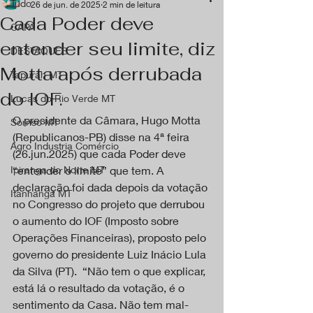
Tudo
26 de jun. de 2025
2 min de leitura
Cada Poder deve
CAPA
entender seu limite, diz
DESTAQUES
Motta após derrubada
Tapurah MT
do IOF.
Lucas do Rio Verde MT
O presidente da Câmara, Hugo Motta 
Sorriso MT
(Republicanos-PB) disse na 4ª feira 
Agro Industria Comércio
(26.jun.2025) que cada Poder deve 
Ipiranga do Norte MT
“entender o limite” que tem. A 
declaração foi dada depois da votação 
Itanhangá MT
no Congresso do projeto que derrubou 
o aumento do IOF (Imposto sobre 
Operações Financeiras), proposto pelo 
governo do presidente Luiz Inácio Lula 
da Silva (PT).  “Não tem o que explicar, 
está lá o resultado da votação, é o 
sentimento da Casa. Não tem mal-