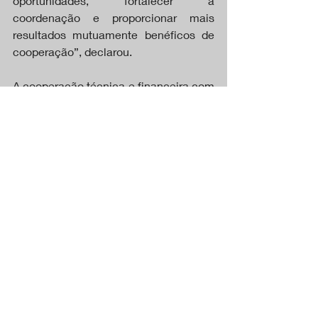
oportunidades, fortalecer a 
coordenação e proporcionar mais 
resultados mutuamente benéficos de 
cooperação”, declarou.
A cooperação técnica e financeira com 
a China também é vista como forma de 
reduzir a dependência de regras 
impostas por terceiros países, como os 
Estados Unidos, que atualmente 
investigam o etanol brasileiro sob a lei 
de Comércio de 1974 (Seção 301). 
Desde a imposição de tarifas mais 
altas pelo Brasil sobre o etanol 
americano, o setor tem enfrentado 
tensões com Washington.
Em paralelo, Brasil e China trabalham 
na criação de um protocolo de 