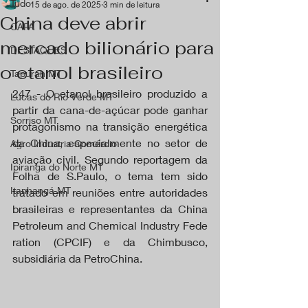
Tudo
15 de ago. de 2025
3 min de leitura
China deve abrir
CAPA
mercado bilionário para
DESTAQUES
o etanol brasileiro
Tapurah MT
247 - O etanol brasileiro produzido a 
Lucas do Rio Verde MT
partir da cana-de-açúcar pode ganhar 
Sorriso MT
protagonismo na transição energética 
da China, especialmente no setor de 
Agro Industria Comércio
aviação civil. Segundo reportagem da 
Ipiranga do Norte MT
Folha de S.Paulo, o tema tem sido 
Itanhangá MT
tratado em reuniões entre autoridades 
brasileiras e representantes da China 
Petroleum and Chemical Industry Fede
ration (CPCIF) e da Chimbusco, 
subsidiária da PetroChina.