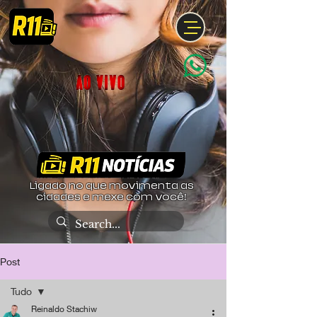
Ligado no que movimenta as
cidades e mexe com você!
Post
Tudo
Reinaldo Stachiw