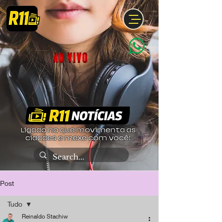
Ligado no que movimenta as
cidades e mexe com você!
Post
Tudo
Reinaldo Stachiw