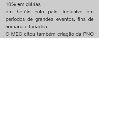
10% em diárias
em hotéis pelo país, inclusive em 
períodos de grandes eventos, fins de 
semana e feriados.
O MEC citou também criação da PNO 
(Prova Nacional Docente), que será 
feita anualmente
e funcionará como uma espécie de 
banco de dados para as reces 
municipais e estaduais
puderem captar mais rapidamente dos 
docentes que precisam. 
Será realizada anualmente pelo gnep 
(Instituto Nacional de Estudos e 
Pesquisas Educacionais Anísio 
Teixeira). Os interessados se inscrevem 
diretamente no instituto.
A primeira prova deve ser realizada em 