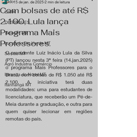
Tudo
15 de jan. de 2025
2 min de leitura
Com bolsas de até R$
CAPA
2.100, Lula lança
DESTAQUES
Programa Mais
Tapurah MT
Professores.
Lucas do Rio Verde MT
O presidente Luiz Inácio Lula da Silva 
Sorriso MT
(PT) lançou nesta 3ª feira (14.jan.2025) 
Agro Industria Comércio
o programa Mais Professores para o 
Ipiranga do Norte MT
Brasil, com bolsas de R$ 1.050 até R$ 
2.100. A iniciativa terá duas 
Itanhangá MT
modalidades: uma para estudantes de 
licenciatura, que receberão um Pé-de-
Meia durante a graduação, e outra para 
quem quiser lecionar em regiões 
remotas do país.