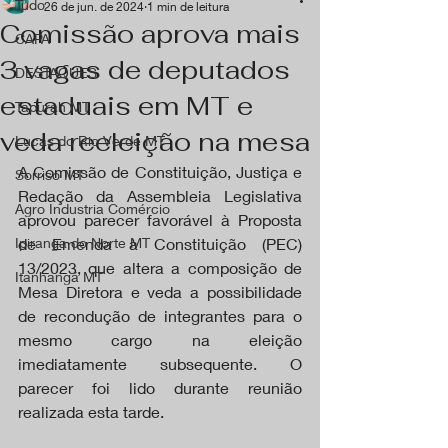
Tudo
26 de jun. de 2024
1 min de leitura
Comissão aprova mais
CAPA
3 vagas de deputados
DESTAQUES
estaduais em MT e
Tapurah MT
veda reeleição na mesa
Lucas do Rio Verde MT
A Comissão de Constituição, Justiça e 
Sorriso MT
Redação da Assembleia Legislativa 
Agro Industria Comércio
aprovou parecer favorável à Proposta 
Ipiranga do Norte MT
de Emenda à Constituição (PEC) 
13/2023, que altera a composição de 
Itanhangá MT
Mesa Diretora e veda a possibilidade 
de recondução de integrantes para o 
mesmo cargo na eleição 
imediatamente subsequente. O 
parecer foi lido durante reunião 
realizada esta tarde.