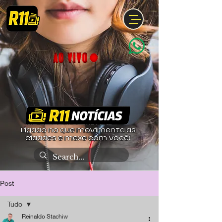
Ligado no que movimenta as
cidades e mexe com você!
Post
Tudo
Reinaldo Stachiw