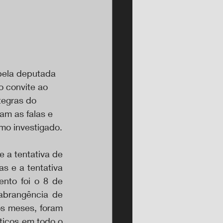
pela deputada 
o convite ao 
tegras do 
am as falas e 
omo investigado.
a tentativa de 
 e a tentativa 
nto foi o 8 de 
brangência de 
os meses, foram 
ticos em todo o 