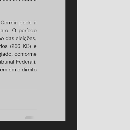
Correia pede à 
aro. O período 
o das eleições, 
ios (266 KB) e 
iado, conforme 
bunal Federal). 
êm êm o direito 