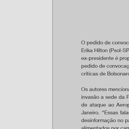
O pedido de convoca
Erika Hilton (Psol-S
ex-presidente é pro
pedido de convocação
críticas de Bolsonar
Os autores menciona
invasão a sede da P
de ataque ao Aerop
Janeiro. “Essas fal
desinformação no 
alimentados por camp