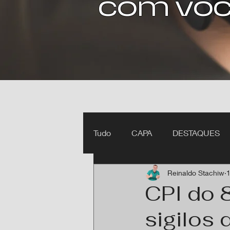
com voc
Tudo
CAPA
DESTAQUES
Reinaldo Stachiw
1
Ipiranga do Norte MT
Itan
CPI do 
sigilos 