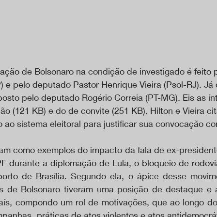
ção de Bolsonaro na condição de investigado é feito 
P) e pelo deputado Pastor Henrique Vieira (Psol-RJ). Já 
posto pelo deputado Rogério Correia (PT-MG). Eis as ín
 (121 KB) e do de convite (251 KB). Hilton e Vieira cit
o ao sistema eleitoral para justificar sua convocação c
m como exemplos do impacto da fala de ex-presidente 
F durante a diplomação de Lula, o bloqueio de rodovias
orto de Brasília. Segundo ela, o ápice desse movime
as de Bolsonaro tiveram uma posição de destaque e a
país, compondo um rol de motivações, que ao longo d
anhas, práticas de atos violentos e atos antidemocrá