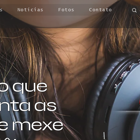
s
Notícias
Fotos
Contato
o que
ta as
 e mexe