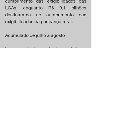
cumprimento das exigibilidades das 
LCAs, enquanto R$ 9,1 bilhões 
destinam-se ao cumprimento das 
exigibilidades da poupança rural.
Acumulado de julho a agosto
No acumulado provisório de julho e 
agosto de 2025, foram concedidos R$ 
81,11 bilhões em crédito rural: R$ 
33,72 bilhões em custeio, R$ 4,48 
bilhões em investimento, R$ 4,36 
bilhões em comercialização, R$ 5,36 
bilhões em industrialização e R$ 33,19 
bilhões em emissões de CPR.
Considerando também os valores já 
contratados, mas ainda não liberados, 
o total pode alcançar R$ 99,08 bilhões, 