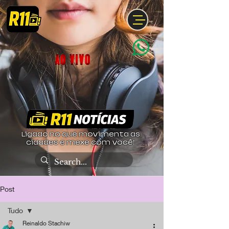
Ligado no que movimenta as
cidades e mexe com você!
Post
Tudo
Reinaldo Stachiw