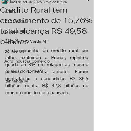
Tudo
23 de set. de 2025
3 min de leitura
Crédito Rural tem
CAPA
crescimento de 15,76%
DESTAQUES
total alcança R$ 49,58
Tapurah MT
bilhões
Lucas do Rio Verde MT
O desempenho do crédito rural em 
Sorriso MT
julho, excluindo o Pronaf, registrou 
Agro Industria Comércio
queda de 8% em relação ao mesmo 
Ipiranga do Norte MT
período da safra anterior. Foram 
contratados e concedidos R$ 39,5 
Itanhangá MT
bilhões, contra R$ 42,8 bilhões no 
mesmo mês do ciclo passado.