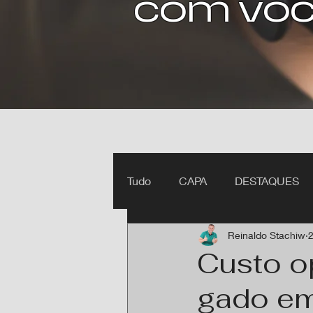
com voc
Tudo
CAPA
DESTAQUES
Reinaldo Stachiw
2
Ipiranga do Norte MT
Itan
Custo o
gado em