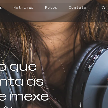
s
Notícias
Fotos
Contato
o que
ta as
 e mexe