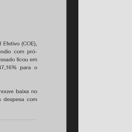
Efetivo (COE), 
êndio com pró-
ssado ficou em 
47,16% para o 
houve baixa no 
a despesa com 
.