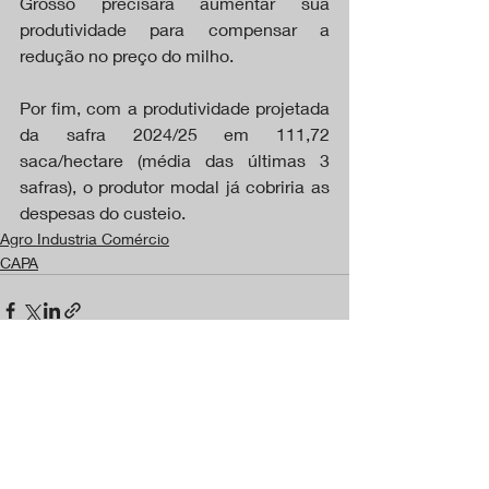
Grosso precisará aumentar sua 
produtividade para compensar a 
redução no preço do milho.
Por fim, com a produtividade projetada 
da safra 2024/25 em 111,72 
saca/hectare (média das últimas 3 
safras), o produtor modal já cobriria as 
despesas do custeio.
Agro Industria Comércio
CAPA
Posts recentes
Ver tudo