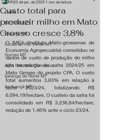
Tudo
23 de jan. de 2025
1 min de leitura
Custo total para
CAPA
produzir milho em Mato
DESTAQUES
Grosso cresce 3,8%
Tapurah MT
O IMEA (Instituto Mato-grossense de 
Lucas do Rio Verde MT
Economia Agropecuária) consolidou os 
Sorriso MT
dados de custo de produção do milho 
alta tecnologia da safra 2024/25 em 
Agro Industria Comércio
Mato Grosso do projeto CPA. O custo 
Ipiranga do Norte MT
total aumentou 3,83% em relação à 
Itanhangá MT
safra 2023/24, totalizando R$ 
6.094,19/hectare. O custeio da safra foi 
consolidado em R$ 3.236,64/hectare, 
redução de 1,46% ante o ciclo 23/24.