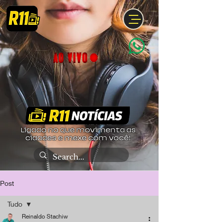
Ligado no que movimenta as
cidades e mexe com você!
Post
Tudo
Reinaldo Stachiw