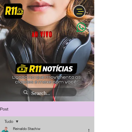
Ligado no que movimenta as
cidades e mexe com você!
Post
Tudo
Reinaldo Stachiw