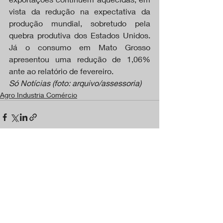
vista da redução na expectativa da 
produção mundial, sobretudo pela 
quebra produtiva dos Estados Unidos. 
Já o consumo em Mato Grosso  
apresentou uma redução de 1,06% 
ante ao relatório de fevereiro.
Só Notícias (foto: arquivo/assessoria)
Agro Industria Comércio
Posts recentes
Ver tudo