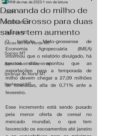
Tudo
9 de mar. de 2023
1 min de leitura
Demanda do milho de
CAPA
Mato Grosso para duas
DESTAQUES
safras tem aumento
Tapurah MT
O Instituto Mato-grossense de 
Lucas do Rio Verde MT
Economia Agropecuária (IMEA) 
Sorriso MT
informou que o relatório divulgado, há 
poucos dias, apontou que as 
Agro Industria Comércio
exportações para a temporada de 
Ipiranga do Norte MT
milho devem chegar a 27,09 milhões 
Itanhangá MT
de toneladas, alta de 0,71% ante a 
fevereiro. 
Esse incremento está sendo puxado 
pela menor oferta de cereal no 
mercado mundial, o que tem 
favorecido os escoamentos até janeiro 
e as expectativas para os próximos 