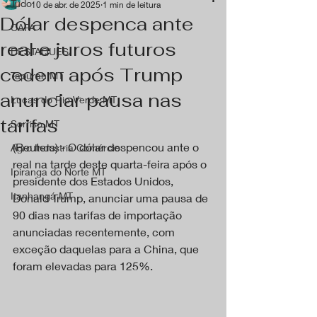
Tudo
10 de abr. de 2025
1 min de leitura
Dólar despenca ante
CAPA
real e juros futuros
DESTAQUES
cedem após Trump
Tapurah MT
anunciar pausa nas
Lucas do Rio Verde MT
tarifas
Sorriso MT
(Reuters) - O dólar despencou ante o 
Agro Industria Comércio
real na tarde deste quarta-feira após o 
Ipiranga do Norte MT
presidente dos Estados Unidos, 
Itanhangá MT
Donald Trump, anunciar uma pausa de 
90 dias nas tarifas de importação 
anunciadas recentemente, com 
exceção daquelas para a China, que 
foram elevadas para 125%.