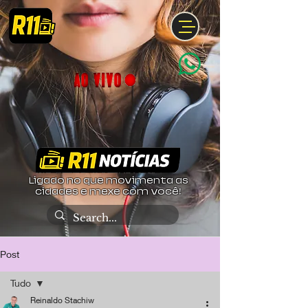
Ligado no que movimenta as
cidades e mexe com você!
Post
Tudo
Reinaldo Stachiw