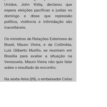
Unidos, John Kirby, declarou que 
espera eleições pacíficas e justas no 
domingo e disse que repressão 
política, violência e intimidação são 
inaceitáveis.
Os ministros de Relações Exteriores do 
Brasil, Mauro Vieira, e da Colômbia, 
Luiz Gilberto Murillo, se reuniram em 
Brasília para avaliar a situação na 
Venezuela. Mauro Vieira não quis falar 
sobre o resultado do encontro.
Na sexta-feira (26), o embaixador Celso 
Amorim, assessor internacional da 
Presidência, deve embarcar para a 
Venezuela para acompanhar de perto 
as eleições. Na quarta-feira (24), o 