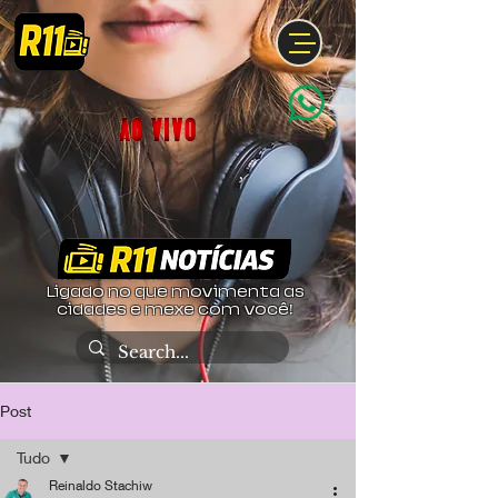
Ligado no que movimenta as
cidades e mexe com você!
Post
Tudo
Reinaldo Stachiw