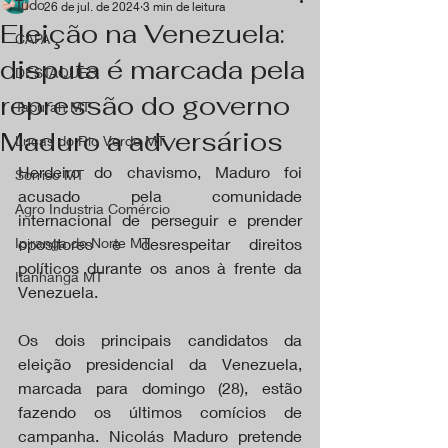
Tudo
26 de jul. de 2024
3 min de leitura
Eleição na Venezuela:
CAPA
disputa é marcada pela
DESTAQUES
repressão do governo
Tapurah MT
Maduro a adversários
Lucas do Rio Verde MT
Herdeiro do chavismo, Maduro foi 
Sorriso MT
acusado pela comunidade 
Agro Industria Comércio
internacional de perseguir e prender 
Ipiranga do Norte MT
opositores e desrespeitar direitos 
políticos durante os anos à frente da 
Itanhangá MT
Venezuela.
Os dois principais candidatos da 
eleição presidencial da Venezuela, 
marcada para domingo (28), estão 
fazendo os últimos comícios de 
campanha. Nicolás Maduro pretende 