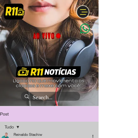
Ligado no que movimenta as
cidades e mexe com você!
Post
Tudo
Reinaldo Stachiw