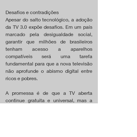
Desafios e contradições
Apesar do salto tecnológico, a adoção 
da TV 3.0 expõe desafios. Em um país 
marcado pela desigualdade social, 
garantir que milhões de brasileiros 
tenham acesso a aparelhos 
compatíveis será uma tarefa 
fundamental para que a nova televisão 
não aprofunde o abismo digital entre 
ricos e pobres.
A promessa é de que a TV aberta 
continue gratuita e universal, mas a 
dependência da conectividade levanta 
dúvidas: como democratizar a 
interatividade em regiões onde a 
internet ainda é precária?