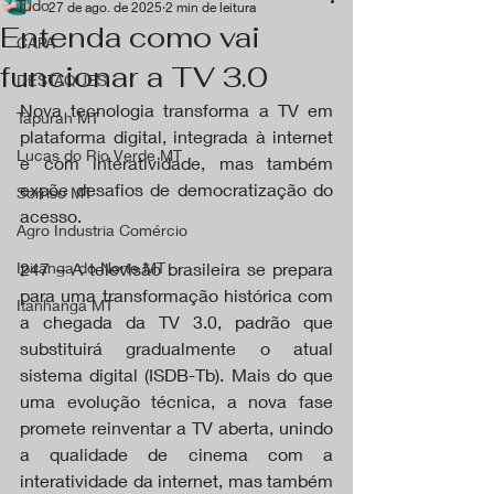
Tudo
27 de ago. de 2025
2 min de leitura
Entenda como vai
CAPA
funcionar a TV 3.0
DESTAQUES
Nova tecnologia transforma a TV em 
Tapurah MT
plataforma digital, integrada à internet 
Lucas do Rio Verde MT
e com interatividade, mas também 
expõe desafios de democratização do 
Sorriso MT
acesso.
Agro Industria Comércio
Ipiranga do Norte MT
247 – A televisão brasileira se prepara 
para uma transformação histórica com 
Itanhangá MT
a chegada da TV 3.0, padrão que 
substituirá gradualmente o atual 
sistema digital (ISDB-Tb). Mais do que 
uma evolução técnica, a nova fase 
promete reinventar a TV aberta, unindo 
a qualidade de cinema com a 
interatividade da internet, mas também 