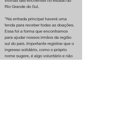
vítimas das enchentes no estado do 
Rio Grande do Sul.
“Na entrada principal haverá uma 
tenda para receber todas as doações. 
Essa foi a forma que encontramos 
para ajudar nossos irmãos da região 
sul do país. Importante registrar que o 
ingresso solidário, como o próprio 
nome sugere, é algo voluntário e não 
condiciona a entrada do público na 
feira”, explicou Bruno Cicuto, 
organizador da festa.
CAPA
Sorriso MT