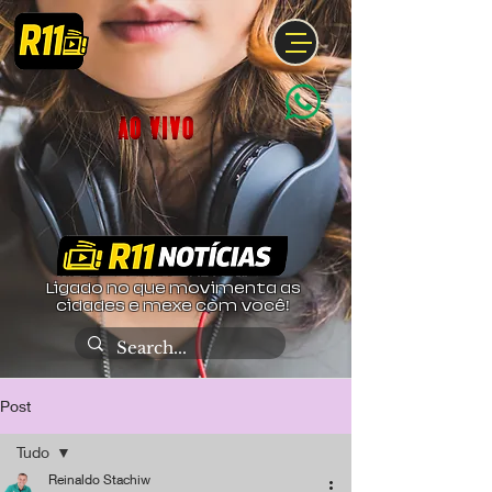
Ligado no que movimenta as
cidades e mexe com você!
Post
Tudo
Reinaldo Stachiw