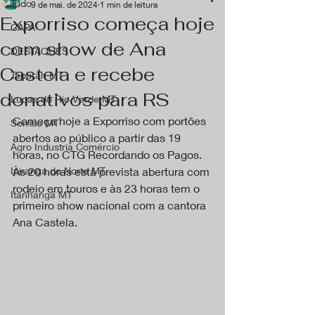
Tudo
9 de mai. de 2024
1 min de leitura
Exporriso começa hoje
CAPA
com show de Ana
DESTAQUES
Castela e recebe
Tapurah MT
donativos para RS
Lucas do Rio Verde MT
Começa hoje a Exporriso com portões 
Sorriso MT
abertos ao público a partir das 19 
Agro Industria Comércio
horas, no CTG Recordando os Pagos. 
Ipiranga do Norte MT
Às 20 horas está prevista abertura com 
rodeio em touros e às 23 horas tem o 
Itanhangá MT
primeiro show nacional com a cantora 
Ana Castela.