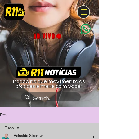
Ligado no que movimenta as
cidades e mexe com você!
Post
Tudo
Reinaldo Stachiw