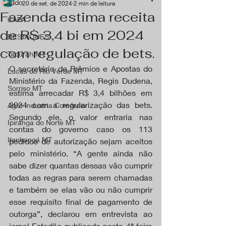
Tudo
20 de set. de 2024
2 min de leitura
Fazenda estima receita
CAPA
de R$ 3,4 bi em 2024
DESTAQUES
com regulação de bets.
Tapurah MT
O secretário de Prêmios e Apostas do 
Lucas do Rio Verde MT
Ministério da Fazenda, Regis Dudena, 
Sorriso MT
estima arrecadar R$ 3,4 bilhões em 
2024 com a regularização das bets. 
Agro Industria Comércio
Segundo ele, o valor entraria nas 
Ipiranga do Norte MT
contas do governo caso os 113 
Itanhangá MT
pedidos de autorização sejam aceitos 
pelo ministério. “A gente ainda não 
sabe dizer quantas dessas vão cumprir 
todas as regras para serem chamadas 
e também se elas vão ou não cumprir 
esse requisito final de pagamento de 
outorga”, declarou em entrevista ao 
jornal Estadão publicada nesta 4ª feira 