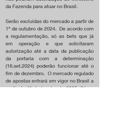
da Fazenda para atuar no Brasil. 
Serão excluídas do mercado a partir de 
1º de outubro de 2024.  De acordo com 
a regulamentação, só as bets que já 
em operação e que solicitaram 
autorização até a data da publicação 
da portaria com a determinação 
(16.set.2024) poderão funcionar até o 
fim de dezembro.  O mercado regulado 
de apostas entrará em vigor no Brasil a 
partir de 1º de janeiro de 2025. Só as 
empresas que se adequarem às leis e 
regulamentações estabelecidas pelo 
Ministério da Fazenda poderão operar 
no país.
DESTAQUES