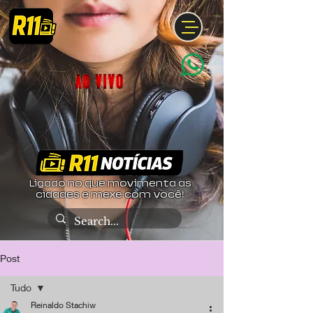
Ligado no que movimenta as
cidades e mexe com você!
Post
Tudo
Reinaldo Stachiw