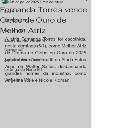
Tudo
6 de jan. de 2025
1 min de leitura
Fernanda Torres vence
CAPA
Globo de Ouro de
DESTAQUES
Melhor Atriz
Tapurah MT
A atriz Fernanda Torres foi escolhida, 
Lucas do Rio Verde MT
neste domingo (5/1), como Melhor Atriz 
Sorriso MT
de Drama no Globo de Ouro de 2025 
pela performance no filme Ainda Estou 
Agro Industria Comércio
Aqui, de Walter Salles, desbancando 
Ipiranga do Norte MT
grandes nomes da indústria, como 
Itanhangá MT
Angelina Jolie e Nicole Kidman.