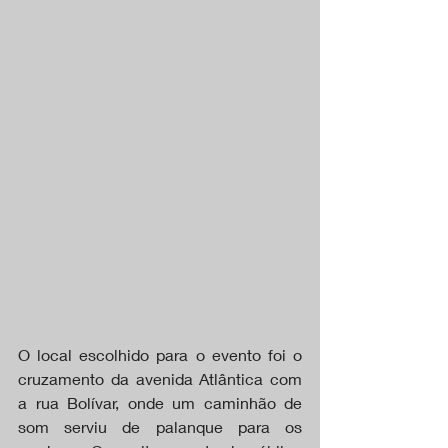
O local escolhido para o evento foi o 
cruzamento da avenida Atlântica com 
a rua Bolívar, onde um caminhão de 
som serviu de palanque para os 