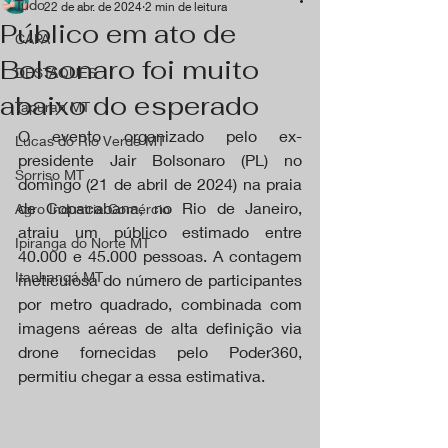
Tudo
22 de abr. de 2024
2 min de leitura
Público em ato de
CAPA
Bolsonaro foi muito
DESTAQUES
abaixo do esperado
Tapurah MT
O evento organizado pelo ex-
Lucas do Rio Verde MT
presidente Jair Bolsonaro (PL) no 
Sorriso MT
domingo (21 de abril de 2024) na praia 
de Copacabana, no Rio de Janeiro, 
Agro Industria Comércio
atraiu um público estimado entre 
Ipiranga do Norte MT
40.000 e 45.000 pessoas. A contagem 
Itanhangá MT
meticulosa do número de participantes 
por metro quadrado, combinada com 
imagens aéreas de alta definição via 
drone fornecidas pelo Poder360, 
permitiu chegar a essa estimativa.