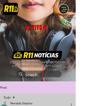
Ligado no que movimenta as
cidades e mexe com você!
Post
Tudo
Reinaldo Stachiw