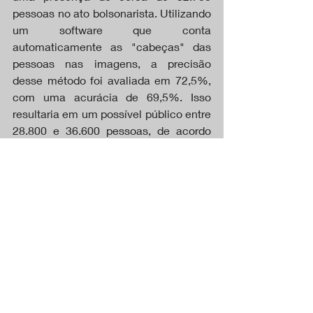
pessoas no ato bolsonarista. Utilizando 
um software que conta 
automaticamente as "cabeças" das 
pessoas nas imagens, a precisão 
desse método foi avaliada em 72,5%, 
com uma acurácia de 69,5%. Isso 
resultaria em um possível público entre 
28.800 e 36.600 pessoas, de acordo 
com os responsáveis pela estimativa.
https://youtu.be/ceX33s570Ms
Fonte Poder 360