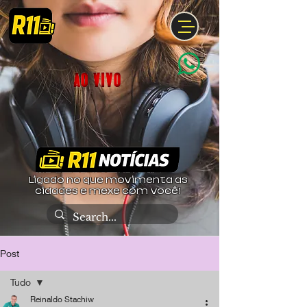
Ligado no que movimenta as
cidades e mexe com você!
Post
Tudo
Reinaldo Stachiw