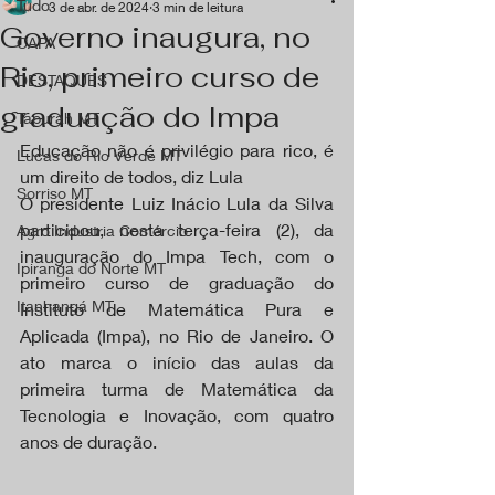
Tudo
3 de abr. de 2024
3 min de leitura
Governo inaugura, no
CAPA
Rio, primeiro curso de
DESTAQUES
graduação do Impa
Tapurah MT
Educação não é privilégio para rico, é 
Lucas do Rio Verde MT
um direito de todos, diz Lula
Sorriso MT
O presidente Luiz Inácio Lula da Silva 
participou, nesta terça-feira (2), da 
Agro Industria Comércio
inauguração do Impa Tech, com o 
Ipiranga do Norte MT
primeiro curso de graduação do 
Itanhangá MT
Instituto de Matemática Pura e 
Aplicada (Impa), no Rio de Janeiro. O 
ato marca o início das aulas da 
primeira turma de Matemática da 
Tecnologia e Inovação, com quatro 
anos de duração.