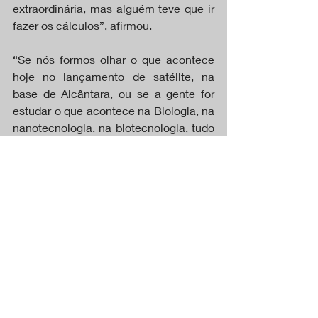
extraordinária, mas alguém teve que ir 
fazer os cálculos”, afirmou.
“Se nós formos olhar o que acontece 
hoje no lançamento de satélite, na 
base de Alcântara, ou se a gente for 
estudar o que acontece na Biologia, na 
nanotecnologia, na biotecnologia, tudo 
isso tem Matemática. E é por isso que 
nós precisamos fazer a ciência básica, 
mas com essa visão aplicada que é 
que o Impa faz hoje em dia, aliás, faz 
desde 1952. Então, essa é, nada mais 
nada menos, a perspectiva que a gente 
está dando no dia de hoje, porque, 
afinal, é uma junção da educação com 
a tecnologia que se unem para esse 
futuro promissor”, destacou a ministra.