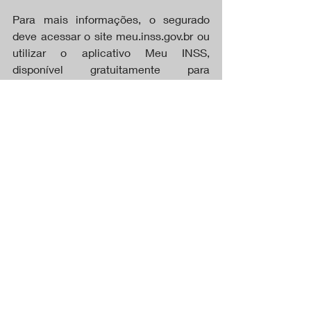
Para mais informações, o segurado 
deve acessar o site meu.inss.gov.br ou 
utilizar o aplicativo Meu INSS, 
disponível gratuitamente para 
celulares.
DESTAQUES
CAPA
Posts recentes
Ver tudo