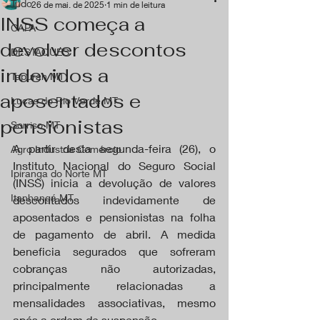
Tudo
26 de mai. de 2025
1 min de leitura
INSS começa a
CAPA
devolver descontos
DESTAQUES
indevidos a
Tapurah MT
aposentados e
Lucas do Rio Verde MT
pensionistas
Sorriso MT
A partir desta segunda-feira (26), o 
Agro Industria Comércio
Instituto Nacional do Seguro Social 
Ipiranga do Norte MT
(INSS) inicia a devolução de valores 
Itanhangá MT
descontados indevidamente de 
aposentados e pensionistas na folha 
de pagamento de abril. A medida 
beneficia segurados que sofreram 
cobranças não autorizadas, 
principalmente relacionadas a 
mensalidades associativas, mesmo 
após a ordem de suspensão.