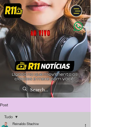
Ligado no que movimenta as
cidades e mexe com você!
Post
Tudo
Reinaldo Stachiw