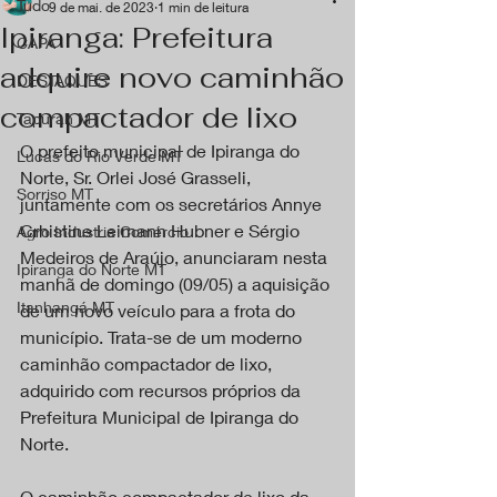
Tudo
9 de mai. de 2023
1 min de leitura
Ipiranga: Prefeitura
CAPA
adquire novo caminhão
DESTAQUES
compactador de lixo
Tapurah MT
O prefeito municipal de Ipiranga do 
Lucas do Rio Verde MT
Norte, Sr. Orlei José Grasseli, 
Sorriso MT
juntamente com os secretários Annye 
Crhistine Leimann Hubner e Sérgio 
Agro Industria Comércio
Medeiros de Araújo, anunciaram nesta 
Ipiranga do Norte MT
manhã de domingo (09/05) a aquisição 
Itanhangá MT
de um novo veículo para a frota do 
município. Trata-se de um moderno 
caminhão compactador de lixo, 
adquirido com recursos próprios da 
Prefeitura Municipal de Ipiranga do 
Norte.
O caminhão compactador de lixo da 