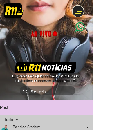
Ligado no que movimenta as
cidades e mexe com você!
Post
Tudo
Reinaldo Stachiw