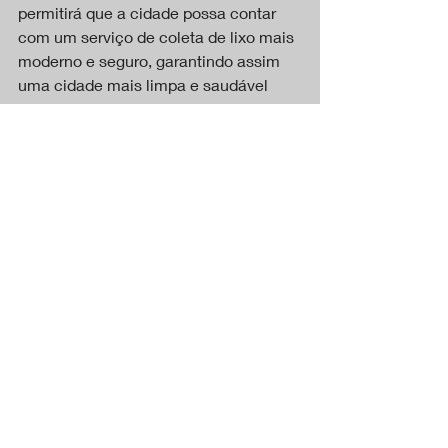
permitirá que a cidade possa contar 
com um serviço de coleta de lixo mais 
moderno e seguro, garantindo assim 
uma cidade mais limpa e saudável 
para todos.
CAPA
Ipiranga do Norte MT
Posts recentes
Ver tudo