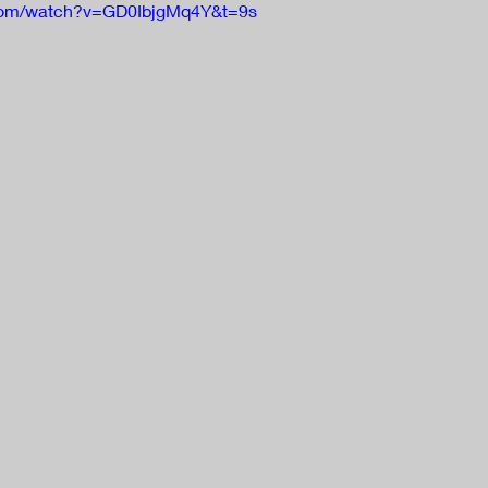
.com/watch?v=GD0IbjgMq4Y&t=9s