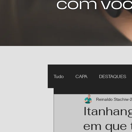
com voc
Tudo
CAPA
DESTAQUES
Reinaldo Stachiw
2
Ipiranga do Norte MT
Itan
Itanhan
em que 