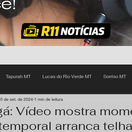
ê!
Tapurah MT
Lucas do Rio Verde MT
Sorriso MT
8 de set. de 2024
1 min de leitura
hangá MT
gá: Vídeo mostra mom
temporal arranca telh