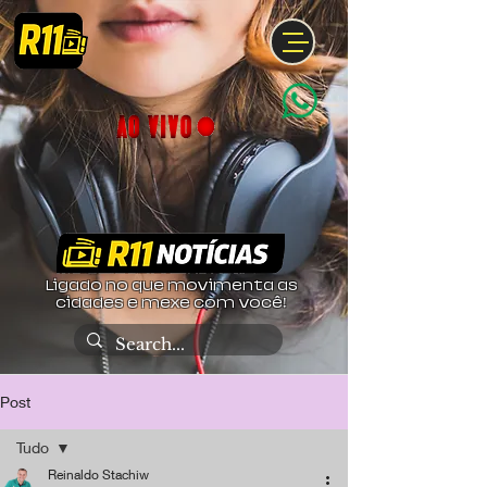
Ligado no que movimenta as
cidades e mexe com você!
Post
Tudo
Reinaldo Stachiw