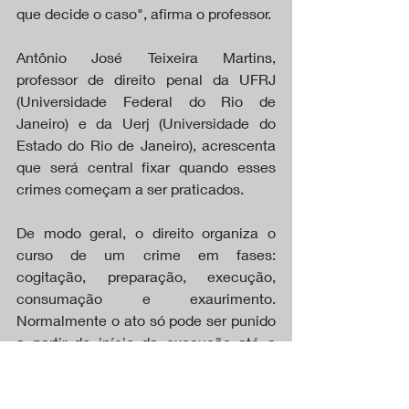
que decide o caso", afirma o professor.
Antônio José Teixeira Martins, 
professor de direito penal da UFRJ 
(Universidade Federal do Rio de 
Janeiro) e da Uerj (Universidade do 
Estado do Rio de Janeiro), acrescenta 
que será central fixar quando esses 
crimes começam a ser praticados.
De modo geral, o direito organiza o 
curso de um crime em fases: 
cogitação, preparação, execução, 
consumação e exaurimento. 
Normalmente o ato só pode ser punido 
a partir do início da execução até a 
consumação; o que acontece antes ou 
depois, não.