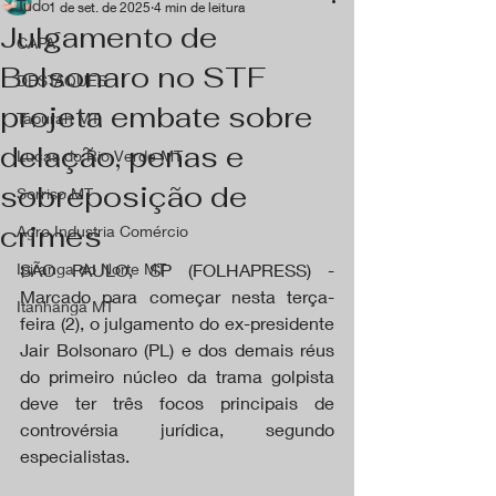
Tudo
1 de set. de 2025
4 min de leitura
Julgamento de
CAPA
Bolsonaro no STF
DESTAQUES
projeta embate sobre
Tapurah MT
delação, penas e
Lucas do Rio Verde MT
sobreposição de
Sorriso MT
crimes
Agro Industria Comércio
Ipiranga do Norte MT
SÃO PAULO, SP (FOLHAPRESS) - 
Marcado para começar nesta terça-
Itanhangá MT
feira (2), o julgamento do ex-presidente 
Jair Bolsonaro (PL) e dos demais réus 
do primeiro núcleo da trama golpista 
deve ter três focos principais de 
controvérsia jurídica, segundo 
especialistas.