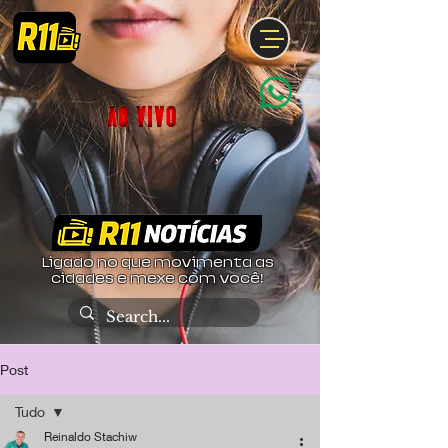
Ligado no que movimenta as
cidades e mexe com você!
Post
Tudo
Reinaldo Stachiw