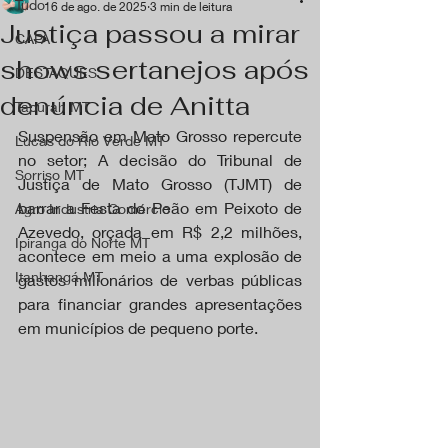
Tudo
16 de ago. de 2025
3 min de leitura
Justiça passou a mirar
CAPA
shows sertanejos após
DESTAQUES
denúncia de Anitta
Tapurah MT
Suspensão em Mato Grosso repercute 
Lucas do Rio Verde MT
no setor; A decisão do Tribunal de 
Sorriso MT
Justiça de Mato Grosso (TJMT) de 
barrar a Festa do Peão em Peixoto de 
Agro Industria Comércio
Azevedo, orçada em R$ 2,2 milhões, 
Ipiranga do Norte MT
acontece em meio a uma explosão de 
Itanhangá MT
gastos milionários de verbas públicas 
para financiar grandes apresentações 
em municípios de pequeno porte.