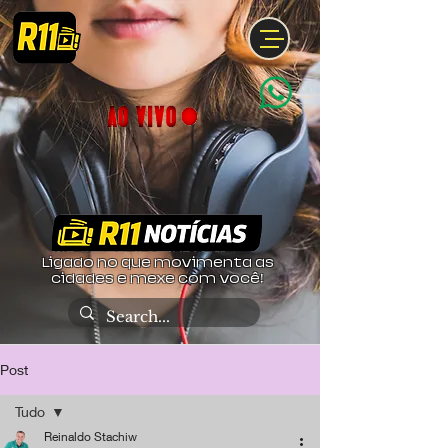
Ligado no que movimenta as
cidades e mexe com você!
Post
Tudo
Reinaldo Stachiw