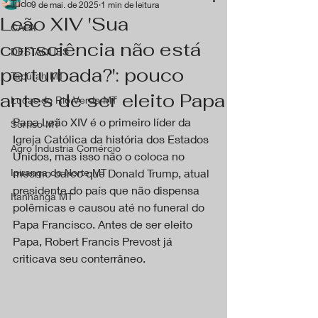
Tudo
9 de mai. de 2025
1 min de leitura
Leão XIV 'Sua
CAPA
consciência não está
DESTAQUES
perturbada?': pouco
Tapurah MT
antes de ser eleito Papa
Lucas do Rio Verde MT
Papa Leão XIV é o primeiro líder da 
Sorriso MT
Igreja Católica da história dos Estados 
Agro Industria Comércio
Unidos, mas isso não o coloca no 
Ipiranga do Norte MT
mesmo barco que Donald Trump, atual 
presidente do país que não dispensa 
Itanhangá MT
polêmicas e causou até no funeral do 
Papa Francisco. Antes de ser eleito 
Papa, Robert Francis Prevost já 
criticava seu conterrâneo.