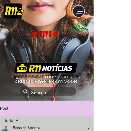
Ligado no que movimenta as
cidades e mexe com você!
Post
Tudo
Reinaldo Stachiw