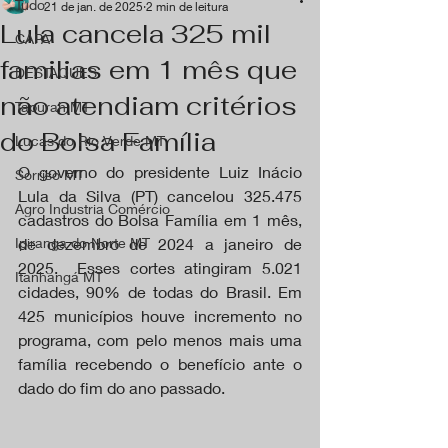
Tudo
21 de jan. de 2025
2 min de leitura
Lula cancela 325 mil
CAPA
familias em 1 mês que
DESTAQUES
não atendiam critérios
Tapurah MT
do Bolsa Família
Lucas do Rio Verde MT
O governo do presidente Luiz Inácio 
Sorriso MT
Lula da Silva (PT) cancelou 325.475 
Agro Industria Comércio
cadastros do Bolsa Família em 1 mês, 
Ipiranga do Norte MT
de dezembro de 2024 a janeiro de 
2025.  Esses cortes atingiram 5.021 
Itanhangá MT
cidades, 90% de todas do Brasil. Em 
425 municípios houve incremento no 
programa, com pelo menos mais uma 
família recebendo o benefício ante o 
dado do fim do ano passado.