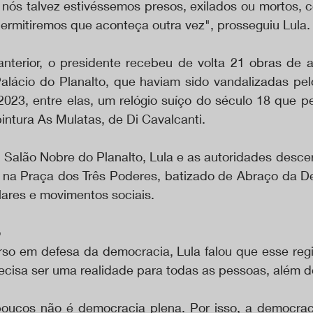
e nós talvez estivéssemos presos, exilados ou mortos, 
ermitiremos que aconteça outra vez", prosseguiu Lula.
terior, o presidente recebeu de volta 21 obras de a
Palácio do Planalto, que haviam sido vandalizadas pelo
 2023, entre elas, um relógio suíço do século 18 que p
pintura As Mulatas, de Di Cavalcanti.
 Salão Nobre do Planalto, Lula e as autoridades desce
 na Praça dos Três Poderes, batizado de Abraço da D
ares e movimentos sociais.
o
so em defesa da democracia, Lula falou que esse reg
ecisa ser uma realidade para todas as pessoas, além d
oucos não é democracia plena. Por isso, a democrac