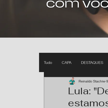
com voc
Tudo
CAPA
DESTAQUES
Reinaldo Stachiw
9
Ipiranga do Norte MT
Itan
Lula: "
estamos