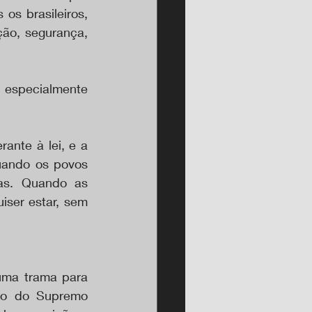
s brasileiros, 
ão, segurança, 
 especialmente 
nte à lei, e a 
uando os povos 
as. Quando as 
iser estar, sem 
uma trama para 
tro do Supremo 