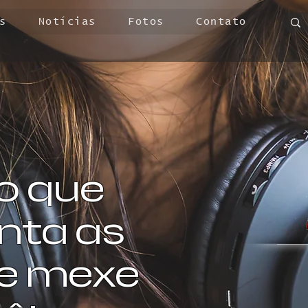
s
Notícias
Fotos
Contato
o que
ta as
 e mexe