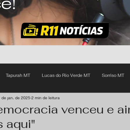
ê!
Tapurah MT
Lucas do Rio Verde MT
Sorriso MT
 de jan. de 2025
2 min de leitura
hangá MT
Democracia venceu e a
 aqui"