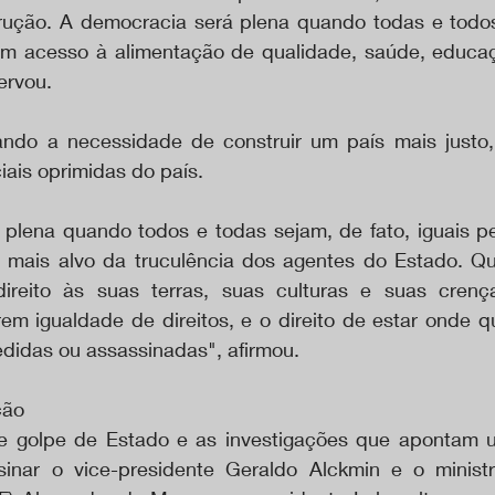
ção. A democracia será plena quando todas e todos o
em acesso à alimentação de qualidade, saúde, educaç
ervou.
ando a necessidade de construir um país mais justo,
iais oprimidas do país.
plena quando todos e todas sejam, de fato, iguais pera
a mais alvo da truculência dos agentes do Estado. Q
direito às suas terras, suas culturas e suas crenç
em igualdade de direitos, e o direito de estar onde qu
edidas ou assassinadas", afirmou.
ção
de golpe de Estado e as investigações que apontam 
ssinar o vice-presidente Geraldo Alckmin e o minis