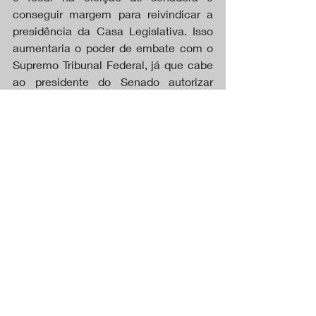
conseguir margem para reivindicar a 
presidência da Casa Legislativa. Isso 
aumentaria o poder de embate com o 
Supremo Tribunal Federal, já que cabe 
ao presidente do Senado autorizar 
processo de impeachment de ministro 
da Suprema Corte.
DESTAQUES
Posts recentes
Ver tudo