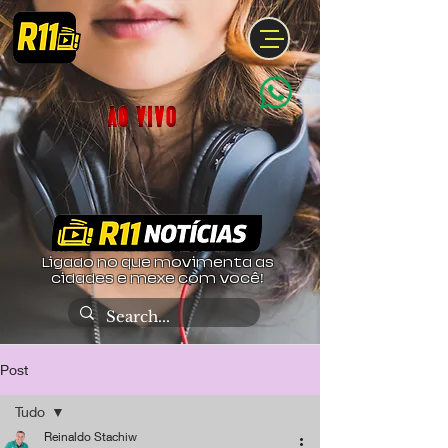
Ligado no que movimenta as
cidades e mexe com você!
Post
Tudo
Reinaldo Stachiw