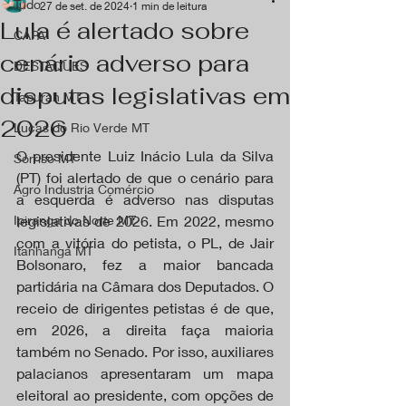
Tudo
27 de set. de 2024
1 min de leitura
Lula é alertado sobre
CAPA
cenário adverso para
DESTAQUES
disputas legislativas em
Tapurah MT
2026
Lucas do Rio Verde MT
O presidente Luiz Inácio Lula da Silva 
Sorriso MT
(PT) foi alertado de que o cenário para 
Agro Industria Comércio
a esquerda é adverso nas disputas 
Ipiranga do Norte MT
legislativas de 2026. Em 2022, mesmo 
com a vitória do petista, o PL, de Jair 
Itanhangá MT
Bolsonaro, fez a maior bancada 
partidária na Câmara dos Deputados. O 
receio de dirigentes petistas é de que, 
em 2026, a direita faça maioria 
também no Senado. Por isso, auxiliares 
palacianos apresentaram um mapa 
eleitoral ao presidente, com opções de 