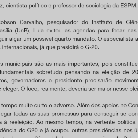
, cientista político e professor de sociologia da ESPM.
bson Carvalho, pesquisador do Instituto de Ciênci
sília (UnB), Lula evitou as agendas para focar nas 
ir alçar um possível quarto mandato. O especialista ai
 internacionais, já que presidirá o G-20.
es municipais são as mais importantes, pois constitu
o fundamentais sobretudo pensando na eleição de 20
es, governadores e presidente precisarão moviment
eleger. O foco, realmente, deveria ser maior nesse plei
tempo muito curto e adverso. Além dos apoios no Cong
regar todas as suas promessas para conseguir se con
a à reeleição. Ao mesmo tempo, na vertente política in
idência do G20 e já ocupou outras presidências nos úl