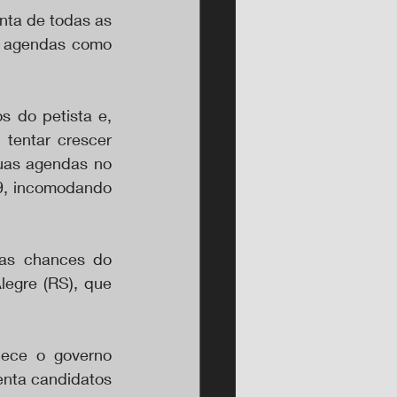
ta de todas as 
s agendas como 
 do petista e, 
tentar crescer 
uas agendas no 
9, incomodando 
as chances do 
egre (RS), que 
ece o governo 
enta candidatos 