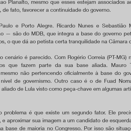
 ao Planalto, mesmo que esses estejam associados ao
 de fato, favorecer a continuidade do governo.
aulo e Porto Alegre. Ricardo Nunes e Sebastião
ão — são do MDB, que integra a base do governo peti
ios, o que dá ao petista certa tranquilidade na Câmara
o cenário é parecido. Com Rogério Correia (PT-MG) na
ios que fazem parte da sua base aliada. Mauro 
 mesmo não pertencendo oficialmente à base do gov
ível de governismo. Outro caso é o de Fuad Nom
 aliado de Lula visto como peça-chave em algumas art
o problema é que existe um segundo fator. Ele preci
 e aproximar sua imagem a um candidato de esquerda 
 base de maioria no Congresso. Por isso são situaçõ