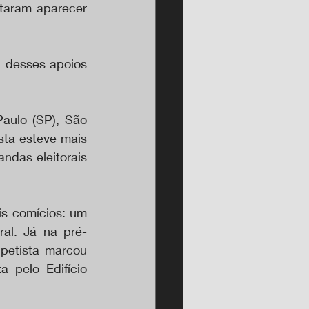
taram aparecer 
desses apoios 
aulo (SP), São 
ta esteve mais 
das eleitorais 
s comícios: um 
al. Já na pré-
petista marcou 
pelo Edifício 