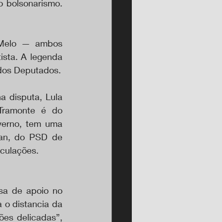
 bolsonarismo. 
 Melo — ambos 
sta. A legenda 
 dos Deputados.
 disputa, Lula 
Tramonte é do 
erno, tem uma 
an, do PSD de 
iculações.
sa de apoio no 
o distancia da 
es delicadas”, 