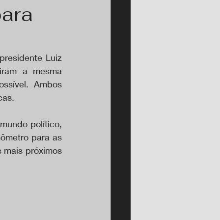
para
residente Luiz 
uiram a mesma 
ssível. Ambos 
cas.
undo político, 
ômetro para as 
s mais próximos 