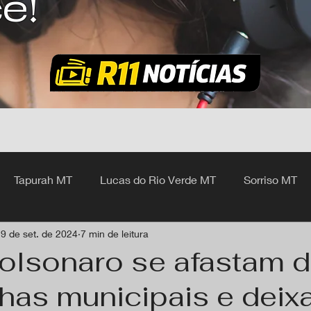
ê!
Tapurah MT
Lucas do Rio Verde MT
Sorriso MT
9 de set. de 2024
7 min de leitura
hangá MT
Bolsonaro se afastam 
as municipais e deix