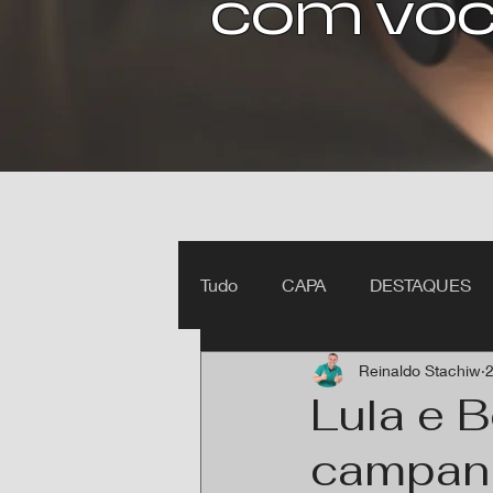
com voc
Tudo
CAPA
DESTAQUES
Reinaldo Stachiw
2
Ipiranga do Norte MT
Itan
Lula e 
campanh