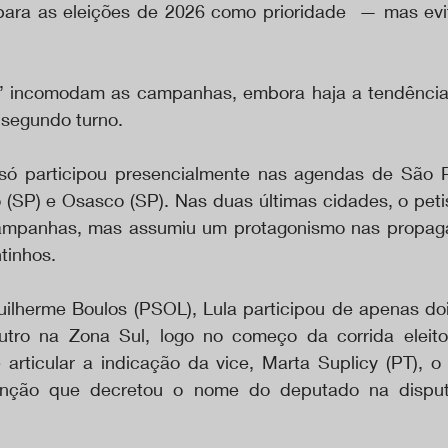
para as eleições de 2026 como prioridade  — mas evi
” incomodam as campanhas, embora haja a tendência 
 segundo turno.
 só participou presencialmente nas agendas de São P
SP) e Osasco (SP). Nas duas últimas cidades, o petis
ampanhas, mas assumiu um protagonismo nas propagan
tinhos.
lherme Boulos (PSOL), Lula participou de apenas doi
tro na Zona Sul, logo no começo da corrida eleitor
rticular a indicação da vice, Marta Suplicy (PT), o 
nção que decretou o nome do deputado na disputa 