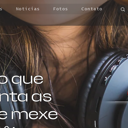
s
Notícias
Fotos
Contato
o que
ta as
 e mexe