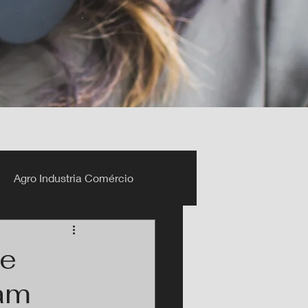
Agro Industria Comércio
de
am