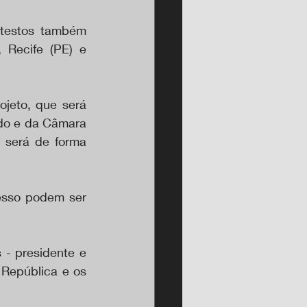
testos também 
 Recife (PE) e 
jeto, que será 
do e da Câmara 
será de forma 
esso podem ser 
- presidente e 
República e os 