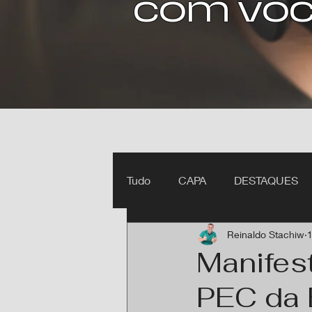
com voc
Tudo
CAPA
DESTAQUES
Reinaldo Stachiw
1
Ipiranga do Norte MT
Itan
Manifest
PEC da 