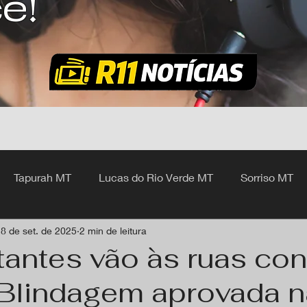
ê!
Tapurah MT
Lucas do Rio Verde MT
Sorriso MT
8 de set. de 2025
2 min de leitura
hangá MT
antes vão às ruas con
Blindagem aprovada n