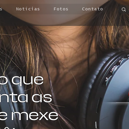
s
Notícias
Fotos
Contato
o que
ta as
 e mexe