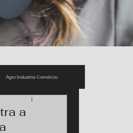
Agro Industria Comércio
tra a
a