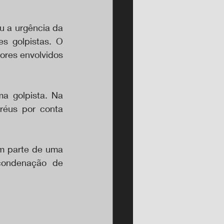
u a urgência da 
s golpistas. O 
ores envolvidos 
a golpista. Na 
réus por conta 
m parte de uma 
condenação de 