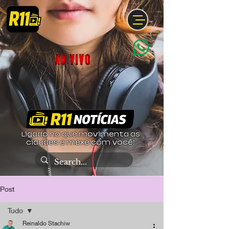
Ligado no que movimenta as
cidades e mexe com você!
Post
Tudo
Reinaldo Stachiw