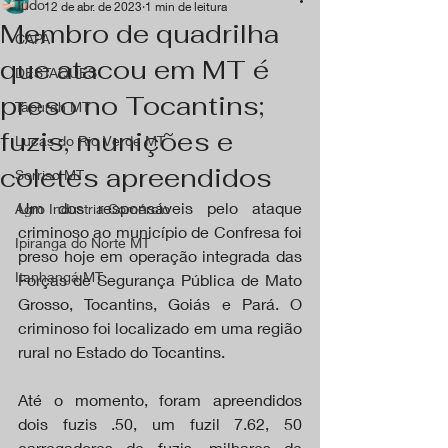
Tudo
12 de abr. de 2023
1 min de leitura
Membro de quadrilha
CAPA
que atacou em MT é
DESTAQUES
preso no Tocantins;
Tapurah MT
fuzis, munições e
Lucas do Rio Verde MT
coletes apreendidos
Sorriso MT
Um dos responsáveis pelo ataque 
Agro Industria Comércio
criminoso ao município de Confresa foi 
Ipiranga do Norte MT
preso hoje em operação integrada das 
Itanhangá MT
Forças de Segurança Pública de Mato 
Grosso, Tocantins, Goiás e Pará. O 
criminoso foi localizado em uma região 
rural no Estado do Tocantins.
Até o momento, foram apreendidos 
dois fuzis .50, um fuzil 7.62, 50 
carregadores de fuzis, milhares de 