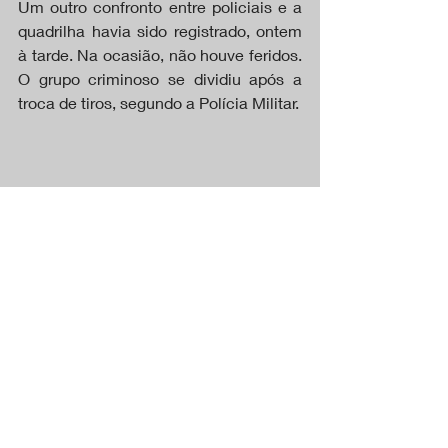
Um outro confronto entre policiais e a 
quadrilha havia sido registrado, ontem 
à tarde. Na ocasião, não houve feridos. 
O grupo criminoso se dividiu após a 
troca de tiros, segundo a Polícia Militar. 
Redação Só Notícias (foto: assessoria)
CAPA
Posts recentes
Ver tudo