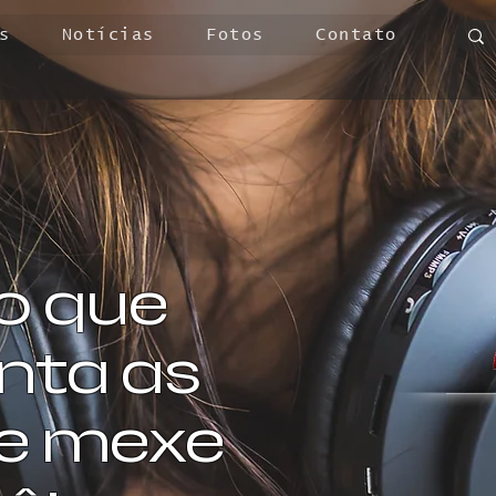
s
Notícias
Fotos
Contato
o que
ta as
 e mexe