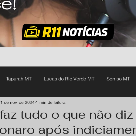
ê!
Tapurah MT
Lucas do Rio Verde MT
Sorriso MT
1 de nov. de 2024
1 min de leitura
hangá MT
az tudo o que não diz a
sonaro após indiciamen