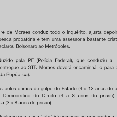
dre de Moraes conduz todo o inquérito, ajusta depoi
esca probatória e tem uma assessoria bastante criati
declarou Bolsonaro ao Metrópoles.
oduzido pela PF (Polícia Federal), que conduziu a i
i entregue ao STF. Moraes deverá encaminhá-lo para 
da República).
os pelos crimes de golpe de Estado (4 a 12 anos de pri
o Democrático de Direito (4 a 8 anos de prisão) e
a (3 a 8 anos de prisão).
clarou que a sua "luta" irá começar na procuradoria, q