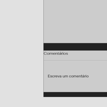
Comentários
Escreva um comentário
Programa Brasil Antenado
chega a 23 cidades de
MT e abre solicitação
gratuíta para antena