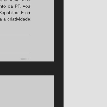
nto da PF. Vou 
epública. E na 
a criatividade 
Ver tudo