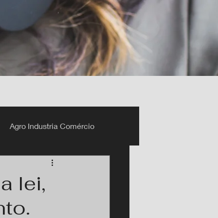
Agro Industria Comércio
 lei,
to.