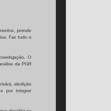
mentos, prende 
va. Faz tudo o 
nvestigação. O 
análise da PGR 
são), abolição 
 por integrar 
ue decidirá se 