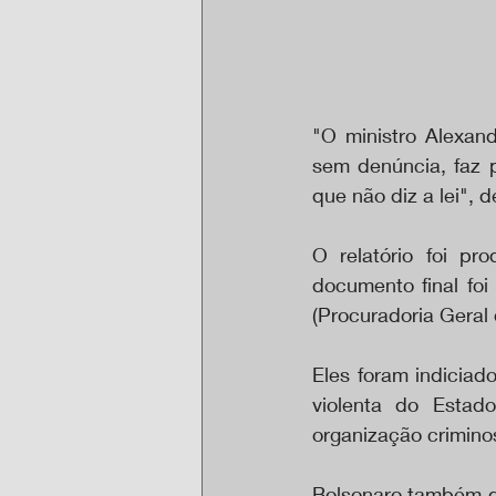
"O ministro Alexan
sem denúncia, faz p
que não diz a lei", 
O relatório foi pr
documento final fo
(Procuradoria Geral 
Eles foram indiciad
violenta do Estad
organização criminos
Bolsonaro também de