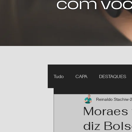
com voc
Tudo
CAPA
DESTAQUES
Reinaldo Stachiw
2
Ipiranga do Norte MT
Itan
Moraes f
diz Bol