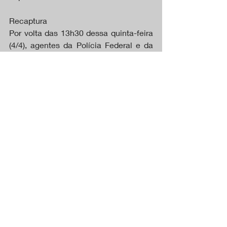
Recaptura
Por volta das 13h30 dessa quinta-feira 
(4/4), agentes da Polícia Federal e da 
Polícia Rodoviária Federal prenderam 
Rogério da Silva Mendonça e Deibson 
Cabral Nascimento em uma ponte, na 
proximidade do Município de Marabá 
(PA). Outros quatro comparsas foram 
detidos na ação.
O ministro da Justiça e Segurança 
Pública afirmou que eles planejavam 
fugir do país. “Obviamente, [os 
fugitivos] foram coadjuvados por 
criminosos externos e tiveram, 
portanto, auxílios de seus comparsas e 
das organizações as quais pertenciam. 