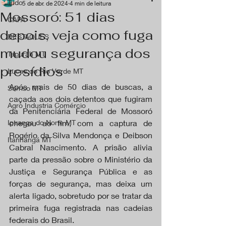
Tudo
5 de abr. de 2024
4 min de leitura
Mossoró: 51 dias
CAPA
depois, veja como fuga
DESTAQUES
mudou segurança dos
Tapurah MT
presídios
Lucas do Rio Verde MT
Após mais de 50 dias de buscas, a 
Sorriso MT
caçada aos dois detentos que fugiram 
Agro Industria Comércio
da Penitenciária Federal de Mossoró 
Ipiranga do Norte MT
chegou ao fim, com a captura de 
Rogério da Silva Mendonça e Deibson 
Itanhangá MT
Cabral Nascimento. A prisão alivia 
parte da pressão sobre o Ministério da 
Justiça e Segurança Pública e as 
forças de segurança, mas deixa um 
alerta ligado, sobretudo por se tratar da 
primeira fuga registrada nas cadeias 
federais do Brasil.