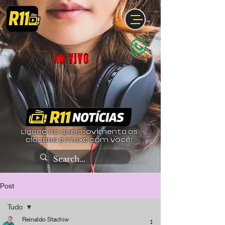
Ligado no que movimenta as
cidades e mexe com você!
Post
Tudo
Reinaldo Stachiw