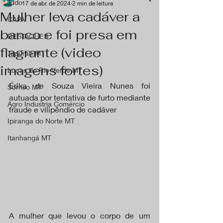
Tudo
17 de abr. de 2024
2 min de leitura
Mulher leva cadáver a
CAPA
banco e foi presa em
DESTAQUES
flagrante (video
Tapurah MT
imagens fortes)
Lucas do Rio Verde MT
Érika de Souza Vieira Nunes foi 
Sorriso MT
autuada por tentativa de furto mediante 
Agro Industria Comércio
fraude e vilipêndio de cadáver
Ipiranga do Norte MT
Itanhangá MT
A mulher que levou o corpo de um 