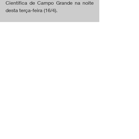
Científica de Campo Grande na noite 
desta terça-feira (16/4).
https://www.youtube.com/watch?v=-
S0EZyJ4oI4
DESTAQUES
Posts recentes
Ver tudo