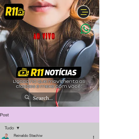
Ligado no que movimenta as
cidades e mexe com você!
Post
Tudo
Reinaldo Stachiw