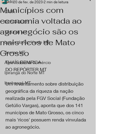
Tudo
20 de fev. de 2023
2 min de leitura
Municípios com
CAPA
economia voltada ao
DESTAQUES
agronegócio são os
Tapurah MT
mais ricos de Mato
Lucas do Rio Verde MT
Grosso
Sorriso MT
THAÍS BEMFICA
Agro Industria Comércio
DO REPÓRTER MT
Ipiranga do Norte MT
Itanhangá MT
Um levantamento sobre distribuição 
geográfica da riqueza da nação 
realizada pela FGV Social (Fundação 
Getúlio Vargas), aponta que dos 141 
municípos de Mato Grosso, os cinco 
mais 'ricos' possuem renda vinvulada 
ao agronegócio.