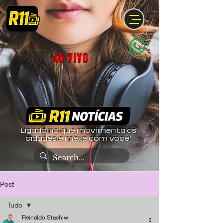
Ligado no que movimenta as
cidades e mexe com você!
Post
Tudo
Reinaldo Stachiw