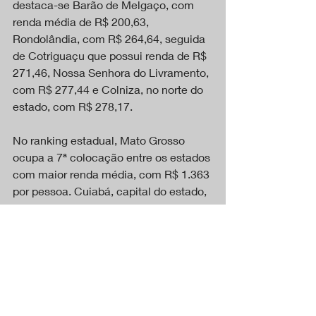
destaca-se Barão de Melgaço, com 
renda média de R$ 200,63, 
Rondolândia, com R$ 264,64, seguida 
de Cotriguaçu que possui renda de R$ 
271,46, Nossa Senhora do Livramento, 
com R$ 277,44 e Colniza, no norte do 
estado, com R$ 278,17. 
No ranking estadual, Mato Grosso 
ocupa a 7ª colocação entre os estados 
com maior renda média, com R$ 1.363 
por pessoa. Cuiabá, capital do estado, 
parece novamente na lista das 
capitais mais ricas, ocupando a 9ª 
colocação, a frente de Goiânia e  
Campo Grande.
Agro Industria Comércio