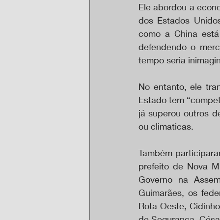
Ele abordou a econo
dos Estados Unido
como a China está d
defendendo o merca
tempo seria inimagin
No entanto, ele tra
Estado tem “compete
já superou outros d
ou climaticas.
Também participaram
prefeito de Nova Mu
Governo na Assemb
Guimarães, os fede
Rota Oeste, Cidinho
de Segurança, César