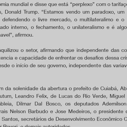
mia mundial e disse que está “perplexo” com o tarifaço
s, Donald Trump. “Estamos vendo um paradoxo, um p
efendendo o livre mercado, o multilateralimo e o pa
do interno, o fechamento, o unilateralismo e é alg
avel”, afirmou. 
nquilizou o setor, afirmando que independente das co
ncia e capacidade de enfrentar os desafios dessa cri
esde o início de seu governo, independente das variav
 da solenidade da abertura o prefeito de Cuiabá, Abíli
tum, Leandro Felix, de Lucas do Rio Verde, Miguel V
leia, Dilmar Dal Bosco, os deputados Ademilson
rais Nelson Barbudo e Jose Medeiros, o presidente 
 Santos, secretários de Desenvolvimento Econômico C
 Roveri, e demais autoridades.