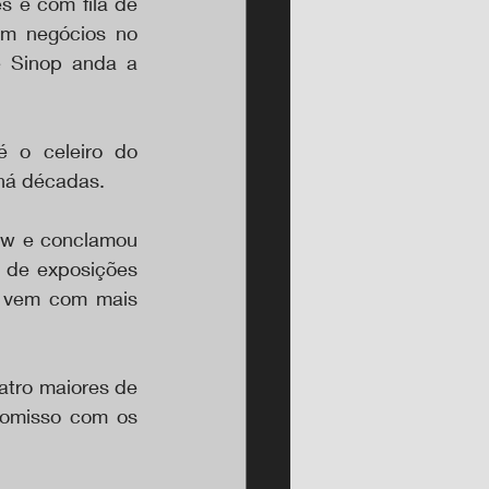
 e com fila de 
am negócios no 
e Sinop anda a 
 o celeiro do 
há décadas.
ow e conclamou 
 de exposições 
 vem com mais 
tro maiores de 
omisso com os 