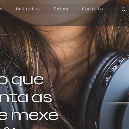
s
Notícias
Fotos
Contato
o que
ta as
 e mexe