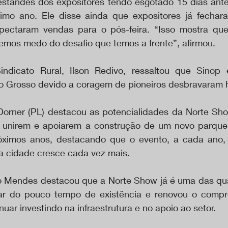
tandes dos expositores tendo esgotado 15 dias antes
imo ano. Ele disse ainda que expositores já fechar
spectaram vendas para o pós-feira. “Isso mostra qu
temos medo do desafio que temos a frente”, afirmou.
ndicato Rural, Ilson Redivo, ressaltou que Sinop é
o Grosso devido a coragem de pioneiros desbravaram 
Dorner (PL) destacou as potencialidades da Norte Sh
se unirem e apoiarem a construção de um novo parque
róximos anos, destacando que o evento, a cada ano,
a cidade cresce cada vez mais.
 Mendes destacou que a Norte Show já é uma das qua
ar do pouco tempo de existência e renovou o compr
uar investindo na infraestrutura e no apoio ao setor. 