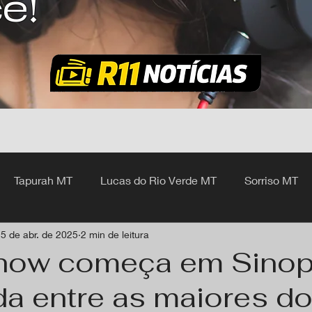
ê!
Tapurah MT
Lucas do Rio Verde MT
Sorriso MT
5 de abr. de 2025
2 min de leitura
hangá MT
how começa em Sinop
da entre as maiores d