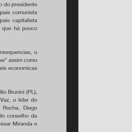
 do presidente 
ais comunista 
is capitalista 
o que há pouco 
nsequencias, o 
se” assim como 
eis economicas 
o Brunini (PL), 
az, o líder do 
 Rocha, Diego 
do conselho da 
ésar Miranda e 