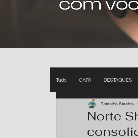
com voc
Tudo
CAPA
DESTAQUES
Reinaldo Stachiw
1
Ipiranga do Norte MT
Itan
Norte S
consoli