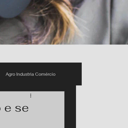
Agro Industria Comércio
 e se
o